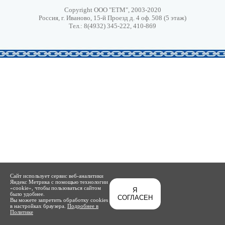
Copyright ООО "ЕТМ", 2003-2020
Россия, г. Иваново, 15-й Проезд д. 4 оф. 508 (5 этаж)
Тел.: 8(4932) 345-222, 410-869
Сайт использует сервис веб-аналитики
Яндекс Метрика с помощью технологии
«cookie», чтобы пользоваться сайтом
Я
было удобнее.
СОГЛАСЕН
Вы можете запретить обработку cookies
в настройках браузера.
Подробнее в
Политике