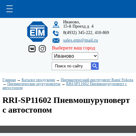
Иваново,
15-й Проезд д. 4
8(4932) 345-222, 410-869
sales.etm@mail.ru
Выберите ваш город
Главная
→
Каталог продукции
→
Пневматический инструмент Rami-Yokota
→
Пневматические шуруповерты
→
RRI-SP11602 Пневмошуруповерт с
автостопом
RRI-SP11602 Пневмошуруповерт
с автостопом