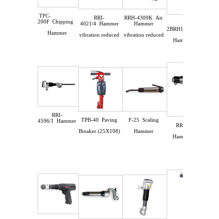
TFC-
RRH-4309K
Air
RRI-
200F
Chipping
THA-
Hammer
4021/4
Hammer
2BRH19X50
Chippin
Hammer
vibration reduced
vibration reduced
Hammer H19X50
RRI-
F-25
Scaling
TPB-40
Paving
4596/1
Hammer
RRH-2000
Air
Hammer
Breaker (25X108)
Hammer Hexagon