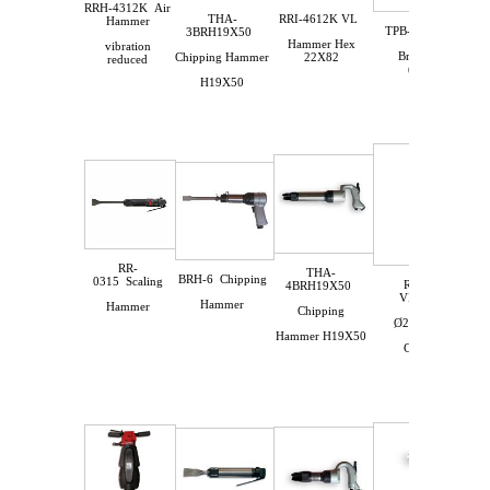
RRH-4312K
Air
RRI-4612K VL
THA-
Hammer
TPB-40SV
Paving
3BRH19X50
Hammer Hex
vibration
Breaker / Av /
22X82
Chipping
Hammer
reduced
(25X108)
H19X50
RR-
THA-
BRH-6
Chipping
0315
Scaling
RRI-4612R
4BRH19X50
VL
Hammer
Hammer
Hammer
Chipping
Ø25X75/Screw
Hammer H19X50
Cap Holder