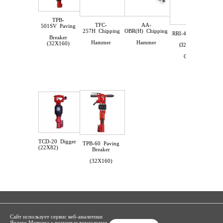
TPB-
AA-
TFC-
501SV
Paving
OBR(H)
Chipping
257H
Chipping
RRI-4596R
Hammer
Breaker
Hammer
Hammer
(32X160)
Ø25X75/Screw
Cap Holder
TCD-20
Digger
TPB-60
Paving
(22X82)
Breaker
(32X160)
Сайт использует сервис веб-аналитики
Copyright ООО "ЕТМ", 2003-2020
Яндекс Метрика с помощью технологии