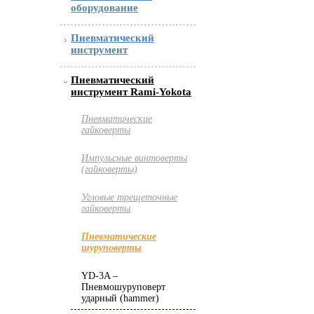
оборудование
Пневматический
инструмент
Пневматический
инструмент Rami-Yokota
Пневматические
гайковерты
Импульсные винтоверты
(гайковерты)
Угловые трещеточные
гайковерты
Пневматические
шуруповерты
YD-3A –
Пневмошуруповерт
ударный (hammer)