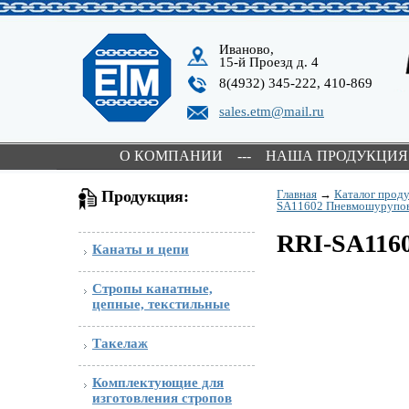
Иваново,
15-й Проезд д. 4
8(4932) 345-222, 410-869
sales.etm@mail.ru
О КОМПАНИИ
---
НАША ПРОДУКЦИЯ
Продукция:
Главная
→
Каталог прод
SA11602 Пневмошурупов
RRI-SA1160
Канаты и цепи
Стропы канатные,
цепные, текстильные
Такелаж
Комплектующие для
изготовления стропов