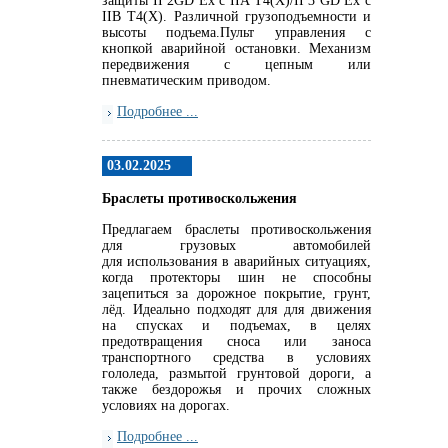
защиты II 2GD Ex c IIA T4(X)/II 3 GD Ex c
IIB T4(X). Различной грузоподъемности и
высоты подъема.Пульт управления с
кнопкой аварийной остановки. Механизм
передвижения с цепным или
пневматическим приводом.
Подробнее ...
03.02.2025
Браслеты противоскольжения
Предлагаем браслеты противоскольжения
для грузовых автомобилей
для использования в аварийных ситуациях,
когда протекторы шин не способны
зацепиться за дорожное покрытие, грунт,
лёд. Идеально подходят для для движения
на спусках и подъемах, в целях
предотвращения сноса или заноса
транспортного средства в условиях
гололеда, размытой грунтовой дороги, а
также бездорожья и прочих сложных
условиях на дорогах.
Подробнее ...