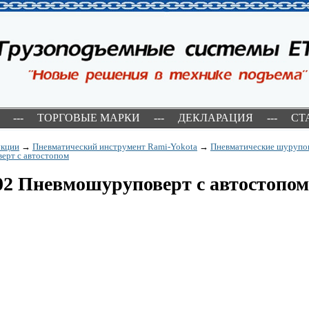
---
ТОРГОВЫЕ МАРКИ
---
ДЕКЛАРАЦИЯ
---
СТ
укции
→
Пневматический инструмент Rami-Yokota
→
Пневматические шурупо
ерт с автостопом
2 Пневмошуруповерт с автостопом