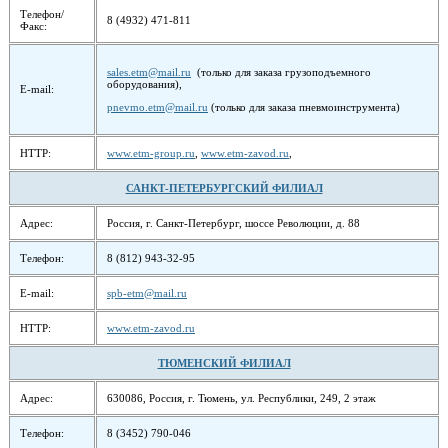
Телефон/
8 (4932) 471-811
Факс:
sales.etm@mail.ru
(только для заказа грузоподъемного
оборудования),
E-mail:
pnevmo.etm@mail.ru
(только для заказа пневмоинструмента)
HTTP:
www.etm-group.ru
,
www.etm-zavod.ru
,
САНКТ-ПЕТЕРБУРГСКИЙ ФИЛИАЛ
Адрес:
Россия, г. Санкт-Петербург, шоссе Революции, д. 88
Телефон:
8 (812) 943-32-95
E-mail:
spb-etm@mail.ru
HTTP:
www.etm-zavod.ru
ТЮМЕНСКИЙ ФИЛИАЛ
Адрес:
630086, Россия, г. Тюмень, ул. Республики, 249, 2 этаж
Телефон:
8 (3452) 790-046