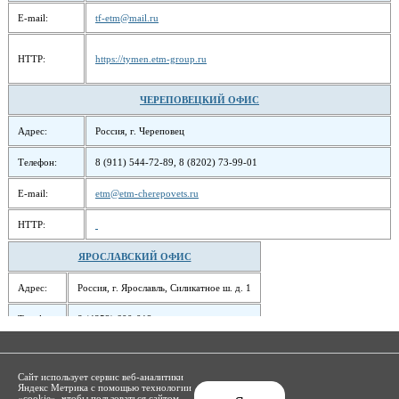
E-mail:
tf-etm@mail.ru
HTTP:
https://tymen.etm-group.ru
ЧЕРЕПОВЕЦКИЙ ОФИС
Адрес:
Россия, г. Череповец
Телефон:
8 (911) 544-72-89, 8 (8202) 73-99-01
E-mail:
etm@etm-cherepovets.ru
HTTP:
ЯРОСЛАВСКИЙ ОФИС
Адрес:
Россия, г. Ярославль, Силикатное ш. д. 1
Телефон:
8 (4852) 600-012
E-mail:
pnevmo.etm@mail.ru
Сайт использует сервис веб-аналитики
Copyright ООО "ЕТМ", 2003-2020
Яндекс Метрика с помощью технологии
Россия, г. Иваново, 15-й Проезд д. 4 оф. 508 (5 этаж)
«cookie», чтобы пользоваться сайтом