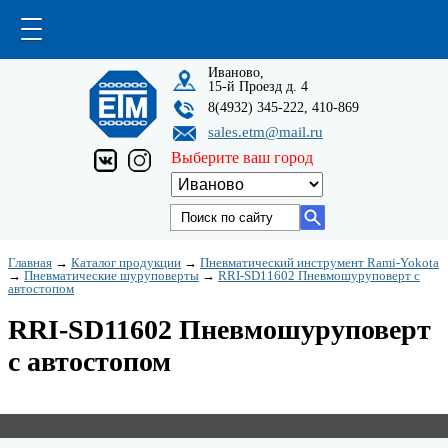
Иваново,
15-й Проезд д. 4
8(4932) 345-222, 410-869
sales.etm@mail.ru
Выберите ваш город
Главная
→
Каталог продукции
→
Пневматический инструмент Rami-Yokota
→
Пневматические шуруповерты
→
RRI-SD11602 Пневмошуруповерт с
автостопом
RRI-SD11602 Пневмошуруповерт
с автостопом