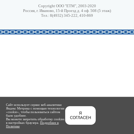
Copyright ООО "ЕТМ", 2003-2020
Россия, г. Иваново, 15-й Проезд д. 4 оф. 508 (5 этаж)
Тел.: 8(4932) 345-222, 410-869
Сайт использует сервис веб-аналитики
Яндекс Метрика с помощью технологии
«cookie», чтобы пользоваться сайтом
Я
было удобнее.
СОГЛАСЕН
Вы можете запретить обработку cookies
в настройках браузера.
Подробнее в
Политике