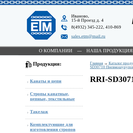
Иваново,
15-й Проезд д. 4
8(4932) 345-222, 410-869
sales.etm@mail.ru
О КОМПАНИИ
---
НАША ПРОДУКЦИЯ
Продукция:
Главная
→
Каталог прод
SD30710 Пневмошурупов
RRI-SD307
Канаты и цепи
Стропы канатные,
цепные, текстильные
Такелаж
Комплектующие для
изготовления стропов