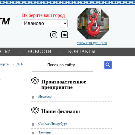
Выберите ваш город
www.etm-group.ru
АТЬИ
---
НОВОСТИ
---
КОНТАКТЫ
верты
→
RRI-
м
Производственное
предприятие
Иваново
Наши филиалы
Санкт-Петербург
Тюмень