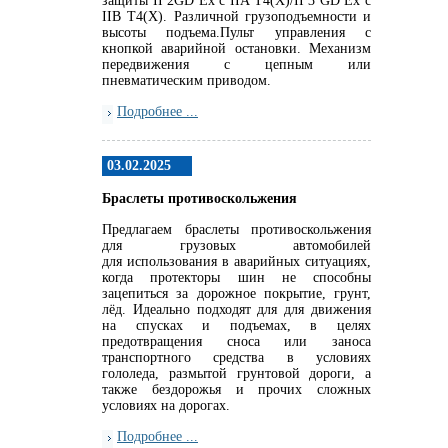
защиты II 2GD Ex c IIA T4(X)/II 3 GD Ex c
IIB T4(X). Различной грузоподъемности и
высоты подъема.Пульт управления с
кнопкой аварийной остановки. Механизм
передвижения с цепным или
пневматическим приводом.
Подробнее ...
03.02.2025
Браслеты противоскольжения
Предлагаем браслеты противоскольжения
для грузовых автомобилей
для использования в аварийных ситуациях,
когда протекторы шин не способны
зацепиться за дорожное покрытие, грунт,
лёд. Идеально подходят для для движения
на спусках и подъемах, в целях
предотвращения сноса или заноса
транспортного средства в условиях
гололеда, размытой грунтовой дороги, а
также бездорожья и прочих сложных
условиях на дорогах.
Подробнее ...