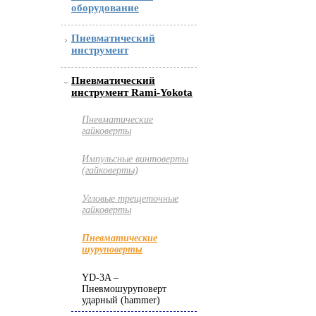
оборудование
Пневматический
инструмент
Пневматический
инструмент Rami-Yokota
Пневматические
гайковерты
Импульсные винтоверты
(гайковерты)
Угловые трещеточные
гайковерты
Пневматические
шуруповерты
YD-3A –
Пневмошуруповерт
ударный (hammer)