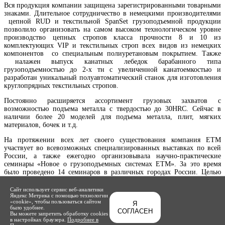
Вся продукция компании защищена зарегистрированными товарными
знаками. Длительное сотрудничество в немецкими производителями
цепной RUD и текстильной SpanSet грузоподъемной продукции
позволило организовать на самом высоком технологическом уровне
производство цепных стропов класса прочности 8 и 10 из
комплектующих VIP и текстильных строп всех видов из немецких
компонентов со специальным полиуретановым покрытием. Также
налажен выпуск канатных лебедок барабанного типа
грузоподъемностью до 2-х тн с увеличенной канатоемкостью и
разработан уникальный полуавтоматический станок для изготовления
круглопрядных текстильных стропов.
Постоянно расширяется ассортимент грузовых захватов с
возможностью подъема металла с твердостью до 30HRC. Сейчас в
наличии более 20 моделей для подъема металла, плит, мягких
материалов, бочек и т.д.
На протяжении всех лет своего существования компания ЕТМ
участвует во всевозможных специализированных выставках по всей
России, а также ежегодно организовывала научно-практические
семинары «Новое о грузоподъемных системах ЕТМ». За это время
было проведено 14 семинаров в различных городах России. Целью
проведения семинаров является доведение до потребителей самых
современных и прогрессивных технологий подъёма грузов,
Сайт использует сервис веб-аналитики
предлагаемых компанией ЕТМ.
Яндекс Метрика с помощью технологии
«cookie», чтобы пользоваться сайтом
Я
было удобнее.
Качество, качество и еще раз качество, а также широта ассортимента,
СОГЛАСЕН
Вы можете запретить обработку cookies
простота, быстрота, надежность и должный уровень сервиса - вот что
в настройках браузера.
Подробнее в