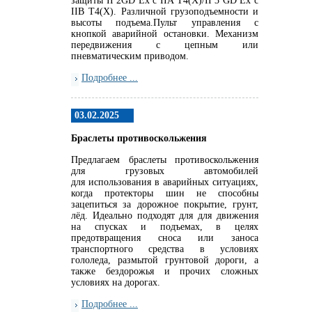
защиты II 2GD Ex c IIA T4(X)/II 3 GD Ex c
IIB T4(X). Различной грузоподъемности и
высоты подъема.Пульт управления с
кнопкой аварийной остановки. Механизм
передвижения с цепным или
пневматическим приводом.
Подробнее ...
03.02.2025
Браслеты противоскольжения
Предлагаем браслеты противоскольжения
для грузовых автомобилей
для использования в аварийных ситуациях,
когда протекторы шин не способны
зацепиться за дорожное покрытие, грунт,
лёд. Идеально подходят для для движения
на спусках и подъемах, в целях
предотвращения сноса или заноса
транспортного средства в условиях
гололеда, размытой грунтовой дороги, а
также бездорожья и прочих сложных
условиях на дорогах.
Подробнее ...