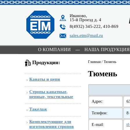
Иваново,
15-й Проезд д. 4
8(4932) 345-222, 410-869
sales.etm@mail.ru
О КОМПАНИИ
---
НАША ПРОДУКЦИЯ
Продукция:
Главная
/
Тюмень
Тюмень
Канаты и цепи
Стропы канатные,
цепные, текстильные
Адрес:
6
Такелаж
Телефон:
8
Комплектующие для
E-mail:
t
изготовления стропов