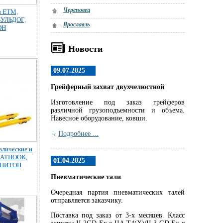
Череповец
ы ЕТМ,
БУЛЬДОГ,
Ярославль
ОН
Новости
09.07.2025
Грейферный захват двухчелюстной
Изготовление под заказ грейферов
различной грузоподъемности и объема.
Навесное оборудование, ковши.
Подробнее ...
влические и
CATHOOK,
01.04.2025
 ПИТОН
Пневматические тали
Очередная партия пневматических талей
отправляется заказчику.
Поставка под заказ от 3-х месяцев. Класс