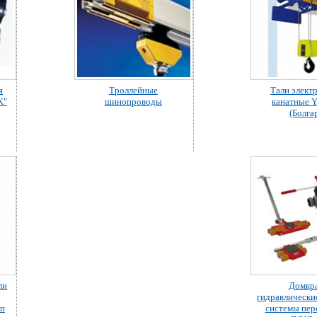
я
Троллейные
Тали элект
K"
шинопроводы
канатные
(Болга
ли
Домкр
гидравлически
/п
системы пе