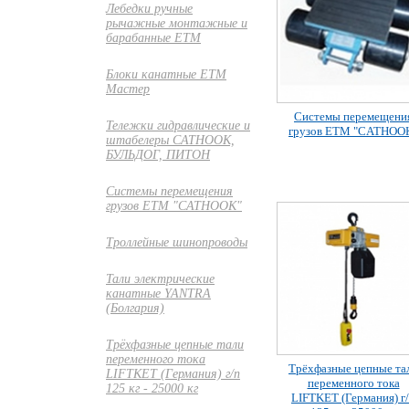
Лебедки ручные
рычажные монтажные и
барабанные ETM
Блоки канатные ETM
Мастер
Системы перемещени
Тележки гидравлические и
грузов ЕТМ "CATHOO
штабелеры CATHOOK,
БУЛЬДОГ, ПИТОН
Системы перемещения
грузов ЕТМ "CATHOOK"
Троллейные шинопроводы
Тали электрические
канатные YANTRA
(Болгария)
Трёхфазные цепные тали
переменного тока
Трёхфазные цепные та
LIFTKET (Германия) г/п
переменного тока
125 кг - 25000 кг
LIFTKET (Германия) г