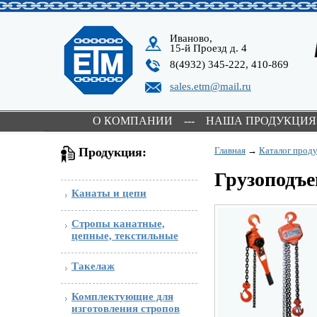
Иваново,
15-й Проезд д. 4
8(4932) 345-222, 410-869
sales.etm@mail.ru
О КОМПАНИИ
---
НАША ПРОДУКЦИЯ
Продукция:
Главная
→
Каталог прод
Грузоподъе
Канаты и цепи
Стропы канатные,
цепные, текстильные
Такелаж
Комплектующие для
изготовления стропов