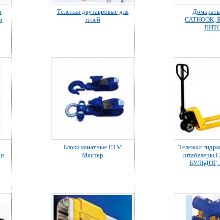
и
Тележки двутавровые для
Домкрат
и
талей
САТНООК, 
ПИТ
Блоки канатные ETM
Тележки гидра
 и
Мастер
штабелеры 
БУЛЬДОГ,