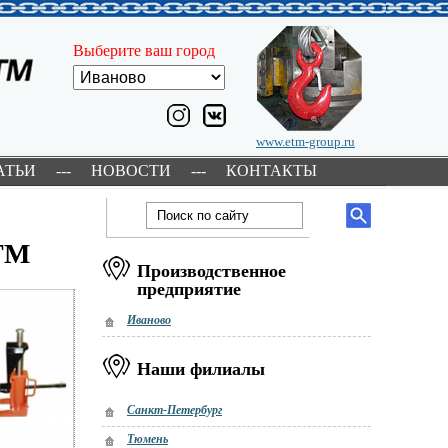
Выберите ваш город
www.etm-group.ru
АТЬИ
---
НОВОСТИ
---
КОНТАКТЫ
ETM
Производственное
предприятие
Иваново
Наши филиалы
Санкт-Петербург
Тюмень