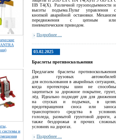
защиты II 2GD Ex c IIA T4(X)/II 3 GD Ex c
IIB T4(X). Различной грузоподъемности и
высоты подъема.Пульт управления с
кнопкой аварийной остановки. Механизм
передвижения с цепным или
пневматическим приводом.
Подробнее ...
рические
 YANTRA
рия)
03.02.2025
Браслеты противоскольжения
Предлагаем браслеты противоскольжения
для грузовых автомобилей
для использования в аварийных ситуациях,
когда протекторы шин не способны
зацепиться за дорожное покрытие, грунт,
лёд. Идеально подходят для для движения
на спусках и подъемах, в целях
предотвращения сноса или заноса
транспортного средства в условиях
гололеда, размытой грунтовой дороги, а
также бездорожья и прочих сложных
аты,
условиях на дорогах.
е системы и
ремещения
Подробнее ...