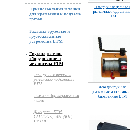
Тали ручные цепные 
Приспособления и точки
рычажные подъемник
для крепления и подъема
ЕТМ
грузов
Захваты грузовые и
грузозахватные
устройства ETM
Грузоподъемное
оборудование и
механизмы ETM
Тали ручные цепные и
рычажные подъемники
ЕТМ
Лебедки ручные
рычажные монтажные
Тележки двутавровые для
барабанные ETM
талей
Домкраты ЕТМ,
САТНООК, БУЛЬДОГ,
ПИТОН