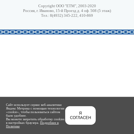
Copyright ООО "ЕТМ", 2003-2020
Россия, г. Иваново, 15-й Проезд д. 4 оф. 508 (5 этаж)
Тел.: 8(4932) 345-222, 410-869
Сайт использует сервис веб-аналитики
Яндекс Метрика с помощью технологии
«cookie», чтобы пользоваться сайтом
Я
было удобнее.
СОГЛАСЕН
Вы можете запретить обработку cookies
в настройках браузера.
Подробнее в
Политике