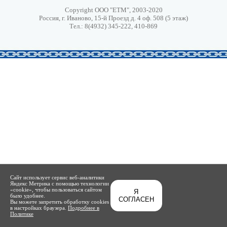
Copyright ООО "ЕТМ", 2003-2020
Россия, г. Иваново, 15-й Проезд д. 4 оф. 508 (5 этаж)
Тел.: 8(4932) 345-222, 410-869
Сайт использует сервис веб-аналитики
Яндекс Метрика с помощью технологии
«cookie», чтобы пользоваться сайтом
Я
было удобнее.
СОГЛАСЕН
Вы можете запретить обработку cookies
в настройках браузера.
Подробнее в
Политике