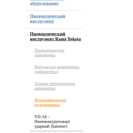
оборудование
Пневматический
инструмент
Пневматический
инструмент Rami-Yokota
Пневматические
гайковерты
Импульсные винтоверты
(гайковерты)
Угловые трещеточные
гайковерты
Пневматические
шуруповерты
YD-3A –
Пневмошуруповерт
ударный (hammer)