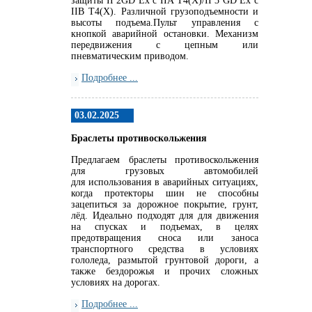
защиты II 2GD Ex c IIA T4(X)/II 3 GD Ex c
IIB T4(X). Различной грузоподъемности и
высоты подъема.Пульт управления с
кнопкой аварийной остановки. Механизм
передвижения с цепным или
пневматическим приводом.
Подробнее ...
03.02.2025
Браслеты противоскольжения
Предлагаем браслеты противоскольжения
для грузовых автомобилей
для использования в аварийных ситуациях,
когда протекторы шин не способны
зацепиться за дорожное покрытие, грунт,
лёд. Идеально подходят для для движения
на спусках и подъемах, в целях
предотвращения сноса или заноса
транспортного средства в условиях
гололеда, размытой грунтовой дороги, а
также бездорожья и прочих сложных
условиях на дорогах.
Подробнее ...