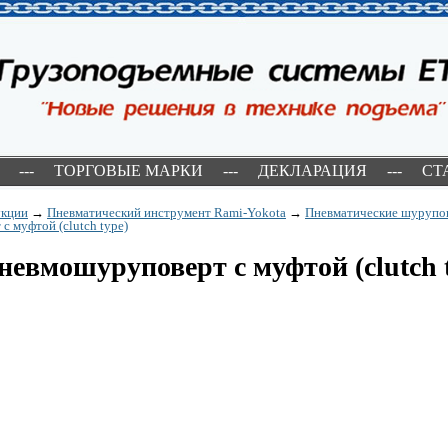
---
ТОРГОВЫЕ МАРКИ
---
ДЕКЛАРАЦИЯ
---
СТ
укции
→
Пневматический инструмент Rami-Yokota
→
Пневматические шурупо
 муфтой (clutch type)
евмошуруповерт с муфтой (clutch 