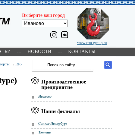
Выберите ваш город
www.etm-group.ru
АТЬИ
---
НОВОСТИ
---
КОНТАКТЫ
верты
→
RR-
type)
Производственное
предприятие
Иваново
Наши филиалы
Санкт-Петербург
Тюмень