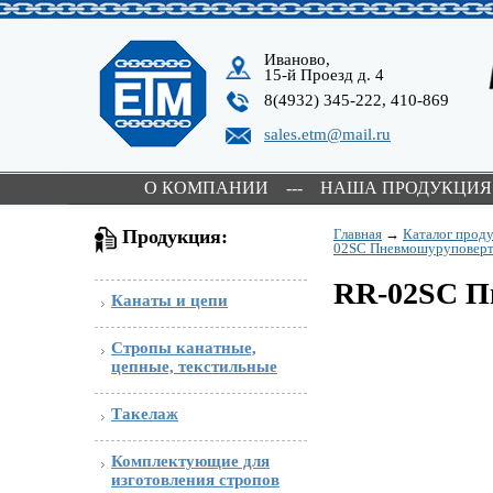
Иваново,
15-й Проезд д. 4
8(4932) 345-222, 410-869
sales.etm@mail.ru
О КОМПАНИИ
---
НАША ПРОДУКЦИЯ
Продукция:
Главная
→
Каталог прод
02SC Пневмошуруповерт с
RR-02SC Пн
Канаты и цепи
Стропы канатные,
цепные, текстильные
Такелаж
Комплектующие для
изготовления стропов