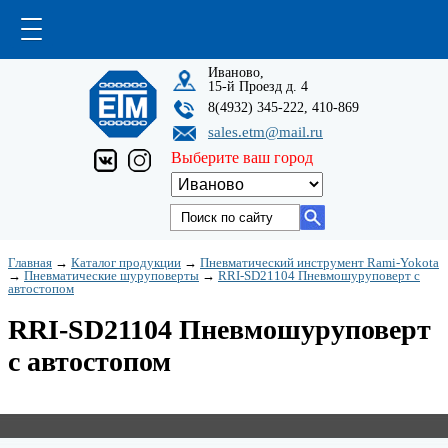
Иваново,
15-й Проезд д. 4
8(4932) 345-222, 410-869
sales.etm@mail.ru
Выберите ваш город
Главная
→
Каталог продукции
→
Пневматический инструмент Rami-Yokota
→
Пневматические шуруповерты
→
RRI-SD21104 Пневмошуруповерт с
автостопом
RRI-SD21104 Пневмошуруповерт
с автостопом