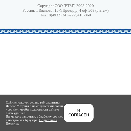
Copyright ООО "ЕТМ", 2003-2020
Россия, г. Иваново, 15-й Проезд д. 4 оф. 508 (5 этаж)
Тел.: 8(4932) 345-222, 410-869
Сайт использует сервис веб-аналитики
Яндекс Метрика с помощью технологии
«cookie», чтобы пользоваться сайтом
Я
было удобнее.
СОГЛАСЕН
Вы можете запретить обработку cookies
в настройках браузера.
Подробнее в
Политике