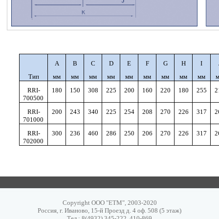
A
B
C
D
E
F
G
H
I
Тип
мм
мм
мм
мм
мм
мм
мм
мм
мм
RRI-
180
150
308
225
200
160
220
180
255
2
70050
0
RRI-
200
243
340
225
254
208
270
226
317
2
70100
0
RRI-
300
236
460
286
250
206
270
226
317
2
70200
0
Copyright ООО "ЕТМ", 2003-2020
Россия, г. Иваново, 15-й Проезд д. 4 оф. 508 (5 этаж)
Тел.: 8(4932) 345-222, 410-869