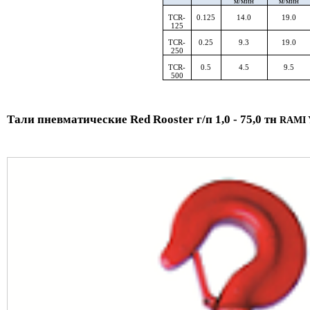
м/мин
м/мин
TCR-
0.125
14.0
19.0
125
TCR-
0.25
9.3
19.0
250
TCR-
0.5
4.5
9.5
500
Тали пневматические Red Rooster г/п 1,0 - 75,0 тн
RAMI 