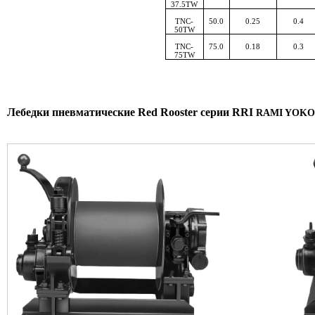
37.5TW
TNC-
50.0
0.25
0.4
50TW
TNC-
75.0
0.18
0.3
75TW
Лебедки пневматические Red Rooster серии RRI
RAMI YOKOT