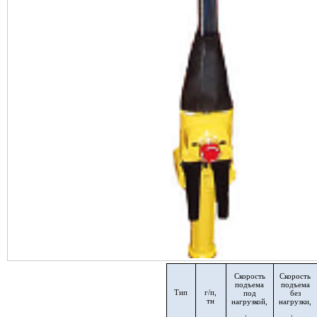
Скорость
Скорость
подъема
подъема
Тип
г/п,
под
без
тн
нагрузкой,
нагрузки,