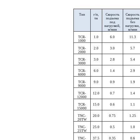
Тип
г/п,
Скорость
Скорость
тн
подъема
подъема
под
без
нагрузкой,
нагрузки,
м/мин
м/мин
TCR-
1.0
6.0
11.3
1000
TCR-
2.0
3.0
5.7
2000
TCR-
3.0
2.8
5.4
3000
TCR-
6.0
1.4
2.9
6000
TCR-
9.0
0.9
1.9
9000
TCR-
12.0
0.7
1.4
12000
TCR-
15.0
0.6
1.1
15000
TNC-
20.0
0.75
1.25
20TW
TNC-
25.0
0.5
1.0
25TW
TNC-
37.5
0.35
0.6