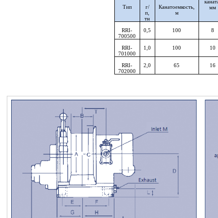
канат
Тип
г/
Канатоемкость,
мм
п,
м
тн
RRI-
0
,5
100
8
700500
RRI-
1,0
100
10
701000
RRI-
2,0
65
16
702000