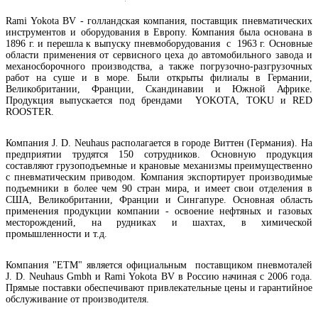
Rami Yokota BV - голландская компания, поставщик пневматических
инструментов и оборудования в Европу. Компания была основана в
1896 г. и перешла к выпуску пневмоборудования с 1963 г. Основные
области применения от сервисного цеха до автомобильного завода и
механосборочного производства, а также погрузочно-разгрузочных
работ на суше и в море. Были открыты филиалы в Германии,
Великобритании, Франции, Скандинавии и Южной Африке.
Продукция выпускается под брендами YOKOTA, TOKU и RED
ROOSTER.
Компания J. D. Neuhaus располагается в городе Виттен (Германия). На
предприятии трудятся 150 сотрудников. Основную продукция
составляют грузоподъемные и крановые механизмы преимущественно
с пневматическим приводом. Компания экспортирует производимые
подъемники в более чем 90 стран мира, и имеет свои отделения в
США, Великобритании, Франции и Сингапуре. Основная область
применения продукции компании - освоение нефтяных и газовых
месторождений, на рудниках и шахтах, в химической
промышленности и т.д.
Компания "ЕТМ" является официальным поставщиком пневмоталей
J. D. Neuhaus Gmbh и Rami Yokota BV в Россию начиная с 2006 года.
Прямые поставки обеспечивают привлекательные цены и гарантийное
обслуживание от производителя.