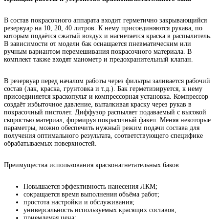
В состав покрасочного аппарата входит герметично закрывающийся
резервуар на 10, 20, 40 литров. К нему присоединяются рукава, по
которым подаётся сжатый воздух и нагнетается краска в распылитель.
В зависимости от модели бак оснащается пневматическим или
ручным вариантом перемешивания покрасочного материала. В
комплект также входят манометр и предохранительный клапан.
В резервуар перед началом работы через фильтры заливается рабочий
состав (лак, краска, грунтовка и т.д.). Бак герметизируется, к нему
присоединяется краскопульт и компрессорная установка. Компрессор
создаёт избыточное давление, выталкивая краску через рукав в
покрасочный пистолет. Диффузор распыляет подаваемый с высокой
скоростью материал, формируя покрасочный факел. Меняя некоторые
параметры, можно обеспечить нужный режим подачи состава для
получения оптимального результата, соответствующего специфике
обрабатываемых поверхностей.
Преимущества использования красконагнетательных баков
Повышается эффективность нанесения ЛКМ;
сокращается время выполнения объёма работ;
простота настройки и обслуживания;
универсальность используемых красящих составов;
приемлемая цена;