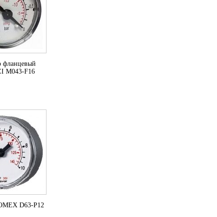
р фланцевый
 M043-F16
OMEX D63-P12