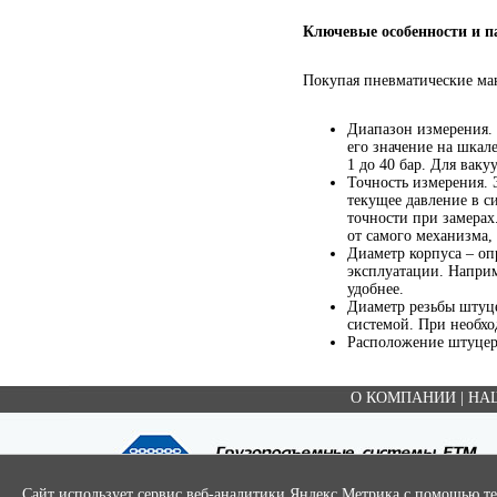
Ключевые особенности и 
Покупая пневматические ман
Диапазон измерения. 
его значение на шкал
1 до 40 бар. Для ваку
Точность измерения. 
текущее давление в с
точности при замерах.
от самого механизма,
Диаметр корпуса – опр
эксплуатации. Наприм
удобнее.
Диаметр резьбы штуце
системой. При необхо
Расположение штуцер
О КОМПАНИИ
|
НА
Сайт использует сервис веб-аналитики Яндекс Метрика с помощью тех
Copyright ©ООО "ЕТМ" , 2003-2020