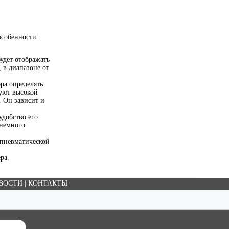
особенности:
удет отображать
 в диапазоне от
ра определять
уют высокой
. Он зависит и
удобство его
 немного
 пневматической
ра.
ВОСТИ
|
КОНТАКТЫ