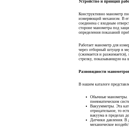
Устройство и принцип раб
Конструктивно манометр пне
измеряющий механизм. В его
соединена с входным отверс
стороне манометра под защи
определения показаний приб
Работает манометр для изме
через отборный штуцер в ме
(сжимается и разжимается),
стрелку, показывающую на ш
Разновидности манометро
В нашем каталоге представл
Обычные манометры. 
пневматическим сист
Вакуумметры. Эта кат
отрицательное, то ес
вакуума в пределах до
Датчики давления. В 
механическое воздейс