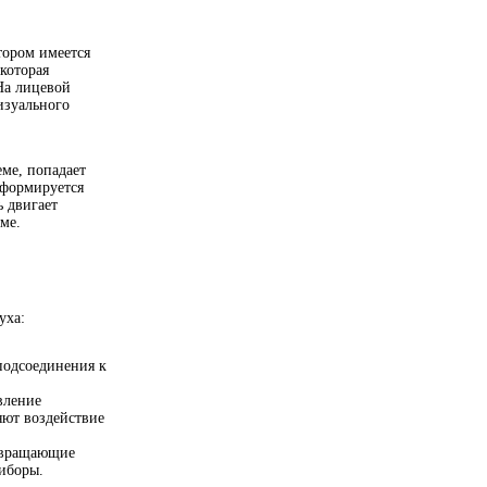
тором имеется
которая
На лицевой
изуального
ме, попадает
еформируется
 двигает
ме.
уха:
подсоединения к
вление
яют воздействие
ревращающие
иборы.