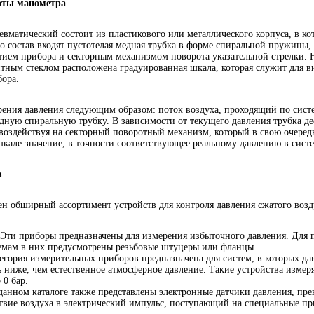
оты манометра
вматический состоит из пластикового или металлического корпуса, в ко
 состав входят пустотелая медная трубка в форме спиральной пружины, 
тием прибора и секторным механизмом поворота указательной стрелки. 
тным стеклом расположена градуированная шкала, которая служит для в
ора.
рения давления следующим образом: поток воздуха, проходящий по систе
дную спиральную трубку. В зависимости от текущего давления трубка д
 воздействуя на секторный поворотный механизм, который в свою очередь
кале значение, в точности соответствующее реальному давлению в систе
в
ен обширный ассортимент устройств для контроля давления сжатого возд
Эти приборы предназначены для измерения избыточного давления. Для 
емам в них предусмотрены резьбовые штуцеры или фланцы.
егория измерительных приборов предназначена для систем, в которых да
ть ниже, чем естественное атмосферное давление. Такие устройства измер
 0 бар.
данном каталоге также представлены электронные датчики давления, п
твие воздуха в электрический импульс, поступающий на специальные пр