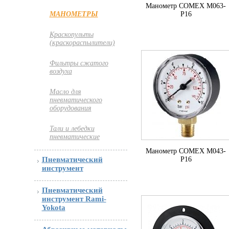
Манометр COMEX M063-
P16
МАНОМЕТРЫ
Краскопульты
(краскораспылители)
Фильтры сжатого
воздуха
Масло для
пневматического
оборудования
Тали и лебедки
пневматические
Манометр COMEX M043-
P16
Пневматический
инструмент
Пневматический
инструмент Rami-
Yokota