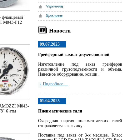
Череповец
Ярославль
р фланцевый
 M043-F12
Новости
09.07.2025
Грейферный захват двухчелюстной
Изготовление под заказ грейферов
различной грузоподъемности и объема.
Навесное оборудование, ковши.
Подробнее ...
01.04.2025
AMOZZI M043-
/8" 6 атм
Пневматические тали
Очередная партия пневматических талей
отправляется заказчику.
Поставка под заказ от 3-х месяцев. Класс