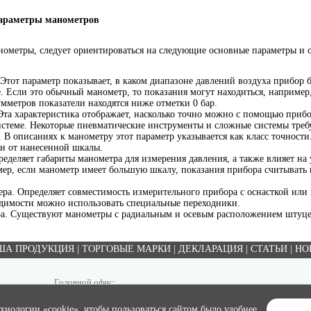
параметры манометров
ометры, следует ориентироваться на следующие основные параметры и 
Этот параметр показывает, в каком диапазоне давлений воздуха прибор б
е. Если это обычный манометр, то показания могут находиться, например,
умметров показатели находятся ниже отметки 0 бар.
Эта характеристика отображает, насколько точно можно с помощью прибо
истеме. Некоторые пневматические инструменты и сложные системы треб
 В описаниях к манометру этот параметр указывается как класс точности
 и от нанесенной шкалы.
еделяет габариты манометра для измерения давления, а также влияет на 
ер, если манометр имеет большую шкалу, показания прибора считывать
ра. Определяет совместимость измерительного прибора с оснасткой или
димости можно использовать специальные переходники.
а. Существуют манометры с радиальным и осевым расположением штуце
ША ПРОДУКЦИЯ
|
ТОРГОВЫЕ МАРКИ
|
ДЕКЛАРАЦИЯ
|
СТАТЬИ
|
НО
Головной офис:
Россия, г. Иваново, 15-й Проезд д. 4 оф. 508 (5 этаж)
Тел.: 8(4932) 345-222, 410-869
нологии «cookie», чтобы пользоваться сайтом было удобнее.