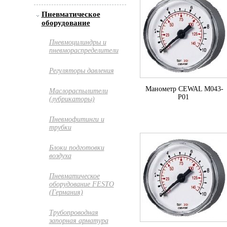
Пневматическое
оборудование
Пневмоцилиндры и
пневмораспределители
Регуляторы давления
Манометр CEWAL M043-
Маслораспылители
P01
(лубрикаторы)
Пневмофитинги и
трубки
Блоки подготовки
воздуха
Пневматическое
оборудование FESTO
(Германия)
Трубопроводная
запорная арматура