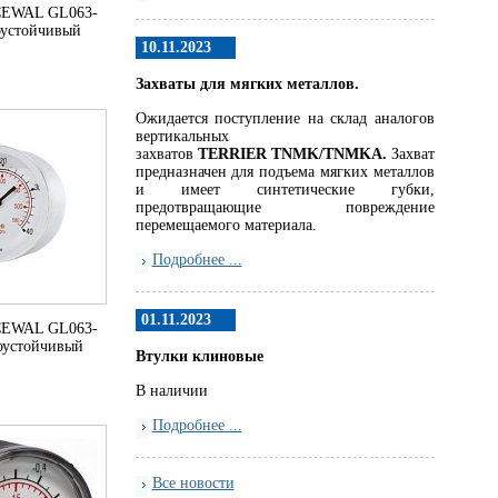
CEWAL GL063-
оустойчивый
10.11.2023
Захваты для мягких металлов.
Ожидается поступление на склад аналогов
вертикальных
захватов
TERRIER
TNMK
/
TNMKA.
Захват
предназначен для подъема мягких металлов
и имеет синтетические губки,
предотвращающие повреждение
перемещаемого материала.
Подробнее ...
01.11.2023
CEWAL GL063-
оустойчивый
Втулки клиновые
В наличии
Подробнее ...
Все новости