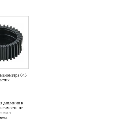
 манометра 043
астик
я давления в
висимости от
воляет
ремя