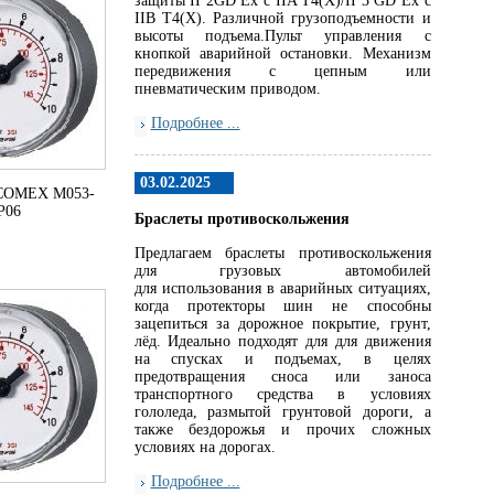
защиты II 2GD Ex c IIA T4(X)/II 3 GD Ex c
IIB T4(X). Различной грузоподъемности и
высоты подъема.Пульт управления с
кнопкой аварийной остановки. Механизм
передвижения с цепным или
пневматическим приводом.
Подробнее ...
03.02.2025
COMEX M053-
P06
Браслеты противоскольжения
Предлагаем браслеты противоскольжения
для грузовых автомобилей
для использования в аварийных ситуациях,
когда протекторы шин не способны
зацепиться за дорожное покрытие, грунт,
лёд. Идеально подходят для для движения
на спусках и подъемах, в целях
предотвращения сноса или заноса
транспортного средства в условиях
гололеда, размытой грунтовой дороги, а
также бездорожья и прочих сложных
условиях на дорогах.
Подробнее ...