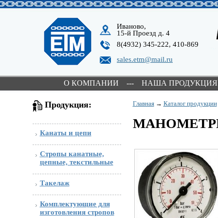
Иваново,
15-й Проезд д. 4
8(4932) 345-222, 410-869
sales.etm@mail.ru
О КОМПАНИИ
---
НАША ПРОДУКЦИЯ
Продукция:
Главная
→
Каталог продукции
МАНОМЕТ
Канаты и цепи
Стропы канатные,
цепные, текстильные
Такелаж
Комплектующие для
изготовления стропов