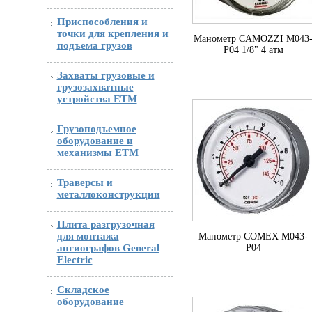
Приспособления и
точки для крепления и
Манометр CAMOZZI M043
подъема грузов
P04 1/8" 4 атм
Захваты грузовые и
грузозахватные
устройства ETM
Грузоподъемное
оборудование и
механизмы ETM
Траверсы и
металлоконструкции
Плита разгрузочная
для монтажа
Манометр COMEX M043-
P04
ангиографов General
Electric
Складское
оборудование