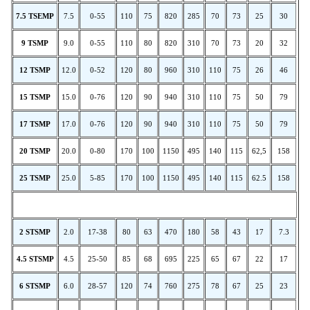
7.5 TSEMP
7.5
0-55
110
75
820
285
70
73
25
30
9 TSMP
9.0
0-55
110
80
820
310
70
73
20
32
12 TSMP
12.0
0-52
120
80
960
310
110
75
26
46
15 TSMP
15.0
0-76
120
90
940
310
110
75
50
79
17
TSMP
17.0
0-76
120
90
940
310
110
75
50
79
20
TSMP
20.0
0-80
170
100
1150
495
140
115
62,5
158
25 TSMP
25.0
5-85
170
100
1150
495
140
115
62.5
158
2 STSMP
2.0
17-38
80
63
470
180
58
43
17
7.3
4.5 STSMP
4.5
25-50
85
68
695
225
65
67
22
17
6 STSMP
6.0
28-57
120
74
760
275
78
67
25
23