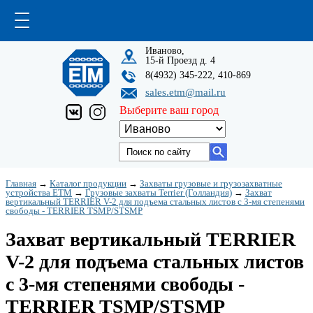
Иваново,
15-й Проезд д. 4
8(4932) 345-222, 410-869
sales.etm@mail.ru
Выберите ваш город
Главная
→
Каталог продукции
→
Захваты грузовые и грузозахватные
устройства ETM
→
Грузовые захваты Terrier (Голландия)
→
Захват
вертикальный TERRIER V-2 для подъема стальных листов с 3-мя степенями
свободы - TERRIER TSMP/STSMP
Захват вертикальный TERRIER
V-2 для подъема стальных листов
с 3-мя степенями свободы -
TERRIER TSMP/STSMP