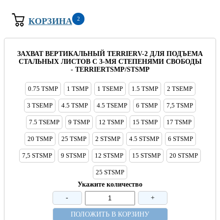
2
КОРЗИНА
ЗАХВАТ ВЕРТИКАЛЬНЫЙ TERRIERV-2 ДЛЯ ПОДЪЕМА
СТАЛЬНЫХ ЛИСТОВ С 3-МЯ СТЕПЕНЯМИ СВОБОДЫ
- TERRIERTSMP/STSMP
0.75 TSMP
1 TSMP
1 TSEMP
1.5 TSMP
2 TSEMP
3 TSEMP
4.5 TSMP
4.5 TSEMP
6 TSMP
7,5 TSMP
7.5 TSEMP
9 TSMP
12 TSMP
15 TSMP
17 TSMP
20 TSMP
25 TSMP
2 STSMP
4.5 STSMP
6 STSMP
7,5 STSMP
9 STSMP
12 STSMP
15 STSMP
20 STSMP
25 STSMP
Укажите количество
-
+
ПОЛОЖИТЬ В КОРЗИНУ