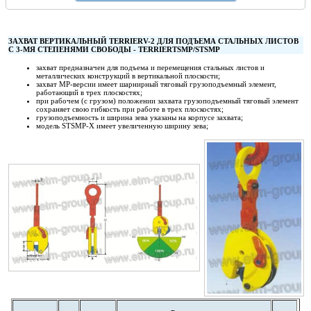
ЗАХВАТ ВЕРТИКАЛЬНЫЙ
TERRIER
V
-2 ДЛЯ ПОДЪЕМА СТАЛЬНЫХ ЛИСТОВ
С 3-МЯ СТЕПЕНЯМИ СВОБОДЫ -
TERRIER
TSMP
/
STSMP
захват предназначен для подъема и перемещения стальных листов и
металлических конструкций в вертикальной плоскости;
захват МР-версии имеет шарнирный тяговый грузоподъемный элемент,
работающий в трех плоскостях;
при рабочем (с грузом) положении захвата грузоподъемный тяговый элемент
сохраняет свою гибкость при работе в трех плоскостях;
грузоподъемность и ширина зева указаны на корпусе захвата;
модель STSMP-X имеет увеличенную ширину зева;