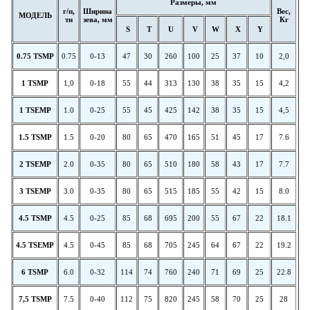
Размеры, мм
г/п,
Ширина
Вес,
МОДЕЛЬ
тн
зева, мм
Кг
S
T
U
V
W
X
Y
0.75 TSMP
0.75
0-13
47
30
260
100
25
37
10
2,0
1
TSMP
1,0
0-18
55
44
313
130
38
35
15
4,2
1 TSEMP
1.0
0-25
55
45
425
142
38
35
15
4,5
1.5 TSMP
1.5
0-20
80
65
470
165
51
45
17
7.6
2 TSEMP
2.0
0-35
80
65
510
180
58
43
17
7.7
3 TSEMP
3.0
0-35
80
65
515
185
55
42
15
8.0
4.5 TSMP
4.5
0-25
85
68
695
200
55
67
22
18.1
4.5 TSEMP
4.5
0-45
85
68
705
245
64
67
22
19.2
6 TSMP
6.0
0-32
114
74
760
240
71
69
25
22.8
7,5
TSMP
7.5
0-40
112
75
820
245
58
70
25
28