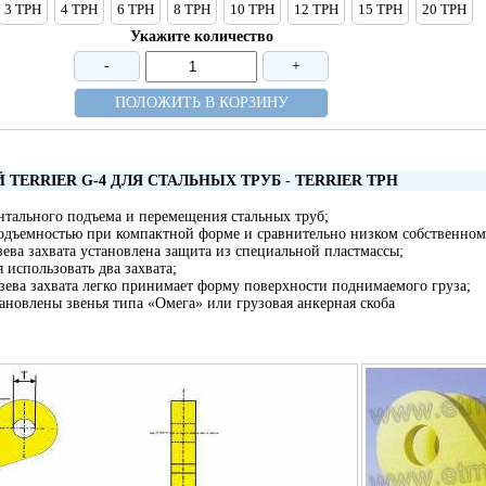
3 TРH
4 TРH
6 TРH
8 TРH
10 TPH
12 TPH
15 TPH
20 TPH
Укажите количество
-
+
ПОЛОЖИТЬ В КОРЗИНУ
 TERRIER G-4 ДЛЯ СТАЛЬНЫХ ТРУБ
-
TERRIER TРH
нтального подъема и перемещения стальных труб;
одъемностью при компактной форме и сравнительно низком собственном 
зева захвата установлена защита из специальной пластмассы;
 использовать два захвата;
зева захвата легко принимает форму поверхности поднимаемого груза;
тановлены звенья типа «Омега» или грузовая анкерная скоба