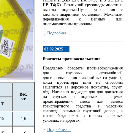
защиты II 2GD Ex c IIA T4(X)/II 3 GD Ex c
IIB T4(X). Различной грузоподъемности и
высоты подъема.Пульт управления с
кнопкой аварийной остановки. Механизм
передвижения с цепным или
пневматическим приводом.
Подробнее ...
03.02.2025
Браслеты противоскольжения
Предлагаем браслеты противоскольжения
для грузовых автомобилей
для использования в аварийных ситуациях,
когда протекторы шин не способны
зацепиться за дорожное покрытие, грунт,
лёд. Идеально подходят для для движения
Вес,
на спусках и подъемах, в целях
кг
предотвращения сноса или заноса
T
транспортного средства в условиях
гололеда, размытой грунтовой дороги, а
также бездорожья и прочих сложных
15
1,6
условиях на дорогах.
Подробнее ...