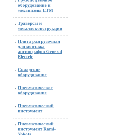
Грузоподъемное
оборудование и
механизмы ETM
Траверсы и
металлоконструкции
Плита разгрузочная
для монтажа
ангиографов General
Electric
Складское
оборудование
Пневматическое
оборудование
Пневматический
инструмент
Пневматический
инструмент Rami-
Yokota