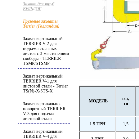
Захват для труб
БУЛЬДОГ
Грузовые захваты
Terrier (Голландия)
Захват вертикальный
TERRIER V-2 для
подъема стальных
листов с 3-мя степенями
свободы - TERRIER
TSMP/STSMP
Захват вертикальный
TERRIER V-1 для
листовой стали - Terrier
TS(N)-X/STS-X
г/п
,
МОДЕЛЬ
тн
Захват вертикально-
поворотный TERRIER
V-3 для подъема
листовой стали
1.5
T
Р
H
1,5
Захват вертикальный
TERRIER V-4 для