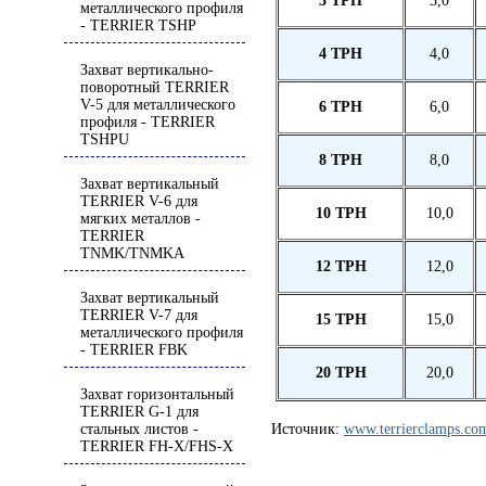
3
T
Р
H
3,0
металлического профиля
- TERRIER TSHP
4
T
Р
H
4,0
Захват вертикально-
поворотный TERRIER
V-5 для металлического
6 T
Р
H
6,0
профиля - TERRIER
TSHPU
8 T
Р
H
8,0
Захват вертикальный
TERRIER V-6 для
10
TPH
10,0
мягких металлов -
TERRIER
TNMK/TNMKA
12
TPH
12,0
Захват вертикальный
TERRIER V-7 для
15
TPH
15,0
металлического профиля
- TERRIER FBK
20
TPH
20,0
Захват горизонтальный
TERRIER G-1 для
Источник:
www.terrierclamps.co
стальных листов -
TERRIER FH-X/FHS-X