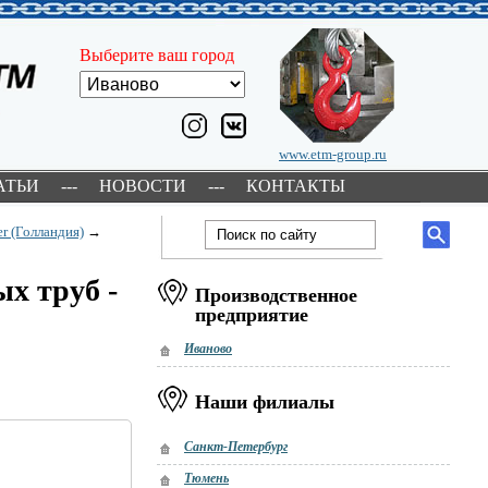
Выберите ваш город
www.etm-group.ru
АТЬИ
---
НОВОСТИ
---
КОНТАКТЫ
er (Голландия)
→
х труб -
Производственное
предприятие
Иваново
Наши филиалы
Санкт-Петербург
Тюмень