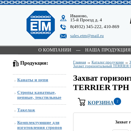
Иваново,
15-й Проезд д. 4
8(4932) 345-222, 410-869
sales.etm@mail.ru
О КОМПАНИИ
---
НАША ПРОДУКЦИЯ
Продукция:
Главная
→
Каталог продукции
→
Захват горизонтальный TERRIER G
Захват горизо
Канаты и цепи
TERRIER TРH
Стропы канатные,
цепные, текстильные
2
КОРЗИНА
Такелаж
Захват 
Комплектующие для
изготовления стропов