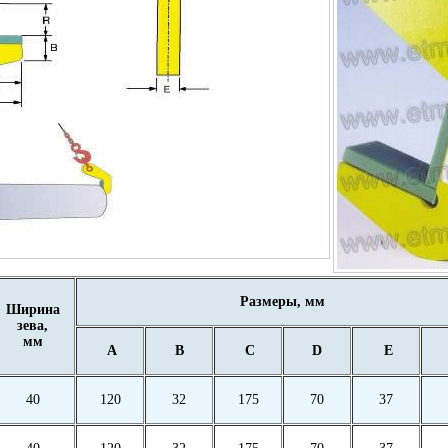
Размеры, мм
Ширина
зева,
мм
A
B
C
D
E
40
120
32
175
70
37