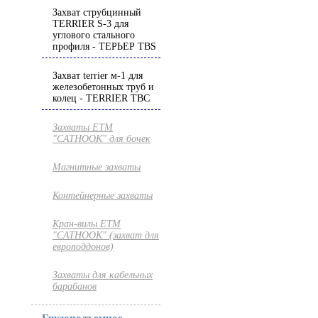
Захват струбцинный
TERRIER S-3 для
углового стального
профиля - ТЕРЬЕР TBS
Захват terrier м-1 для
железобетонных труб и
колец - TERRIER TBC
Захваты ETM
"CATHOOK" для бочек
Магнитные захваты
Контейнерные захваты
Кран-вилы ETM
"CATHOOK" (захват для
европоддонов)
Захваты для кабельных
барабанов