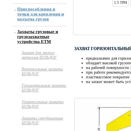
1.5 TРH
Приспособления и
точки для крепления и
подъема грузов
Захваты грузовые и
грузозахватные
устройства ETM
ЗАХВАТ ГОРИЗОНТАЛЬНЫЙ
Захват для мягких
металлов БУЛЬДОГ
предназначен для горизо
обладает высокой грузоп
на рабочей поверхности 
Вертикальные захваты
при работе рекомендуется
БУЛЬДОГ
пластмассовое покрытие 
на захват может быть ус
Горизонтальные захваты
БУЛЬДОГ
Универсальные захваты
БУЛЬДОГ
Захваты струбционные
БУЛЬДОГ