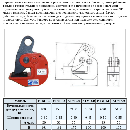
перемещения стальных листов из горизонтального положения. Захват должен работать
только в горизонтальном положении, допускается отклонение от осевой нагрузки
прижимного эксцентрика, при использовании четырехветьевого стропа, не более 30°
между ветвями. Захват предназначен для поднятия только одного листа. Захват
работает в паре. Количество захватов для подъема подбирается в зависимости от длины
и массы листа. Для устойчивого положения листа при подъеме рекомендуется
использовать не менее четырех захватов с обязательным применением траверсы.
Модель
ETM-1,0
ETM-1,6
ETM-2,0
ETM-3,0
ETM-4,0
ETM-5,0
Грузоподъемность
для двух захватов,
1000
1500
2000
3000
4000
5000
кг
Ширина зева мм
0-30
0-35
0-40
0-45
0-50
0-55
A макс
30
30
35
40
45
50
B
161
161
175
180
180
185