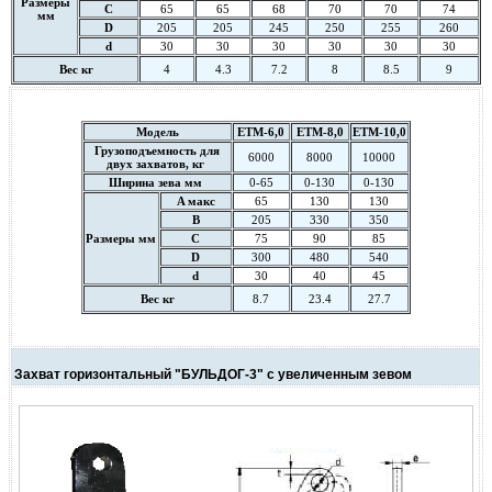
Размеры
C
65
65
68
70
70
74
мм
D
205
205
245
250
255
260
d
30
30
30
30
30
30
Вес кг
4
4.3
7.2
8
8.5
9
Модель
ETM-6,0
ETM-8,0
ETM-10,0
Грузоподъемность для
6000
8000
10000
двух захватов, кг
Ширина зева мм
0-65
0-130
0-130
A макс
65
130
130
B
205
330
350
Размеры мм
C
75
90
85
D
300
480
540
d
30
40
45
Вес кг
8.7
23.4
27.7
Захват горизонтальный "БУЛЬДОГ-3" с увеличенным зевом