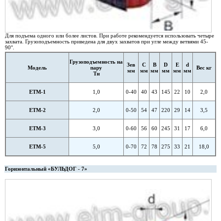
Для подъема одного или более листов. При работе рекомендуется использовать четыре
захвата. Грузоподъемность приведена для двух захватов при угле между ветвями 45-
90°.
Грузоподъемность на
Зев
С
B
D
E
d
Модель
пару
Вес кг
мм
мм
мм
мм
мм
мм
Тн
ETM-1
1,0
0-40
40
43
145
22
10
2,0
ETM-2
2,0
0-50
54
47
220
29
14
3,5
ETM-3
3,0
0-60
56
60
245
31
17
6,0
ETM-5
5,0
0-70
72
78
275
33
21
18,0
Горизонтальный «БУЛЬДОГ - 7»