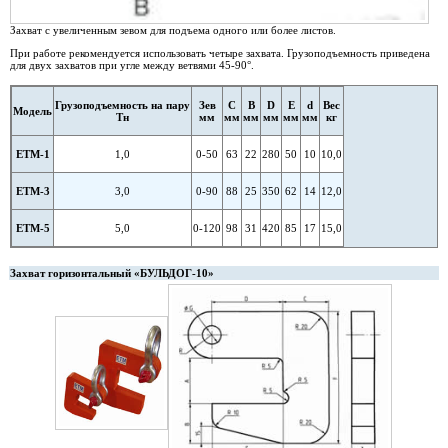
Захват с увеличенным зевом для подъема одного или более листов.
При работе рекомендуется использовать четыре захвата. Грузоподъемность приведена
для двух захватов при угле между ветвями 45-90°.
Грузоподъемность на пару
Зев
С
В
D
Е
d
Вес
Модель
Тн
мм
мм
мм
мм
мм
мм
кг
ETM-1
1,0
0-50
63
22
280
50
10
10,0
ETM-3
3,0
0-90
88
25
350
62
14
12,0
ETM-5
5,0
0-120
98
31
420
85
17
15,0
Захват горизонтальный «БУЛЬДОГ-10»