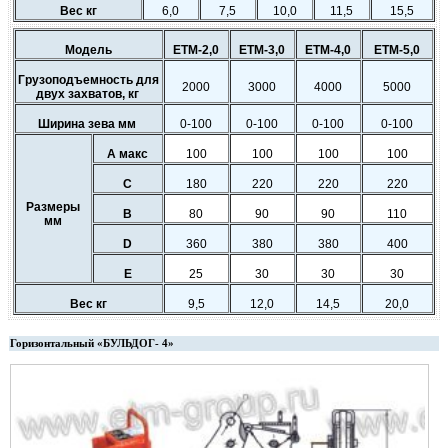
Вес кг
6,0
7,5
10,0
11,5
15,5
Модель
ETM-2,0
ETM-3,0
ETM-4,0
ETM-5,0
Грузоподъемность для
2000
3000
4000
5000
двух
захватов, кг
Ширина зева мм
0-100
0-100
0-100
0-100
A макс
100
100
100
100
C
180
220
220
220
Размеры
B
80
90
90
110
мм
D
360
380
380
400
E
25
30
30
30
Вес кг
9,5
12,0
14,5
20,0
Горизонтальный «БУЛЬДОГ- 4»