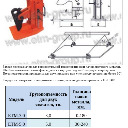
Захват предназначен для горизонтальной транспортировки пачки листового металла.
Обойма нажимного языка фиксируется в корпусе под необходимую ширину зева.
Грузоподъемность приведена для двух захватов при угле между ветвями не более 60°.
Твердость поверхности поднимаемого материала не должна превышать HRC 30!
Толщина
Размеры
Грузоподъемность
пачки
Модель
для двух
металла,
A
B
C
захватов, тн.
мм.
ЕТМ-3.0
3,0
0-180
170
275
25
ЕТМ-5.0
5,0
30-240
150
270
30