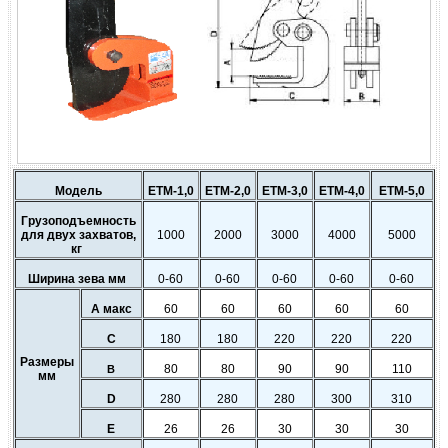
Модель
ETM-1,0
ETM-2,0
ETM-3,0
ETM-4,0
ETM-5,0
Грузоподъемность
для двух захватов,
1000
2000
3000
4000
5000
кг
Ширина зева мм
0-60
0-60
0-60
0-60
0-60
A макс
60
60
60
60
60
C
180
180
220
220
220
Размеры
80
80
90
90
110
B
мм
D
280
280
280
300
310
E
26
26
30
30
30