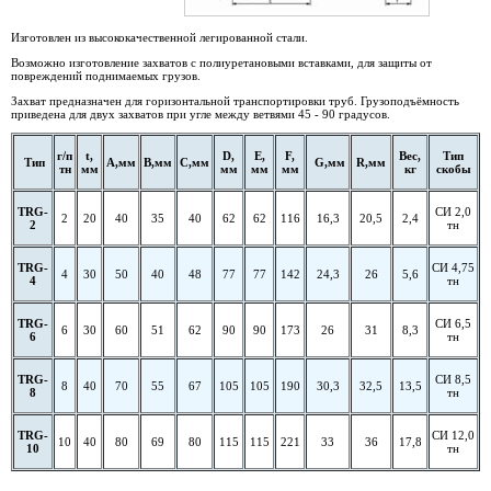
Изготовлен из высококачественной легированной стали.
Возможно изготовление захватов с полиуретановыми вставками, для защиты от
повреждений поднимаемых грузов.
Захват предназначен для горизонтальной транспортировки труб. Грузоподъёмность
приведена для двух захватов при угле между ветвями 45 - 90 градусов.
г/п
t,
D,
Е,
F,
Вес,
Тип
Тип
А,мм
В,мм
С,мм
G,мм
R,мм
тн
мм
мм
мм
мм
кг
скобы
TRG-
СИ 2,0
2
20
40
35
40
62
62
116
16,3
20,5
2,4
2
тн
TRG-
СИ 4,75
4
30
50
40
48
77
77
142
24,3
26
5,6
4
тн
TRG-
СИ 6,5
6
30
60
51
62
90
90
173
26
31
8,3
6
тн
TRG-
СИ 8,5
8
40
70
55
67
105
105
190
30,3
32,5
13,5
8
тн
TRG-
СИ 12,0
10
40
80
69
80
115
115
221
33
36
17,8
10
тн