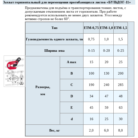
Захват горизонтальный для перемещения прогибающихся листов «БУЛЬДОГ-11»
Предназначены для подъёма и транспортирования тонких листов, с
допускаемым отклонением листа от горизонтали. При работе
рекомендуется использовать не менее двух захватов. Угол между
ветвями стропов не более 60°.
Тип
ETM-0,75
ETM-1,0
ETM-1,5
Гузоподъемность одного захвата, тн
0,75
1,0
1,5
Ширина зева
0-15
0-20
0-25
A max
15
20
25
В
100
130
200
С
190
240
285
Размеры,
мм
D
34
47
48
Е
45
59
63
d
16
25
30
Вес, кг
2,0
6,0
8,0