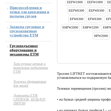
EEFW1000
EEFW1000
E
Приспособления и
EEFW6300
EEFW6300
E
точки для крепления и
подъема грузов
EFW6300
EFW6300
EF
Захваты грузовые и
EHFW2000
EHFW3200
EHFW
грузозахватные
устройства ETM
HFW2000
Грузоподъемное
оборудование и
механизмы ETM
Тали ручные цепные и
рычажные подъемники
ЕТМ
Троллеи LIFTKET изготавливаются
устанавливаться на подкрановую 
Тележки двутавровые
для талей
Тележки перемещения (троллеи) мо
Домкраты ЕТМ,
• на балках средней ширины профил
САТНООК, БУЛЬДОГ,
ПИТОН
• на широких балках профиля I – «