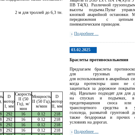
защиты II 2GD Ex c IIA T4(X)/II 3
IIB T4(X). Различной грузоподъе
высоты подъема.Пульт управ
2 м для троллей до 6,3 тн.
кнопкой аварийной остановки. 
передвижения с цепны
пневматическим приводом.
Подробнее ...
03.02.2025
Браслеты противоскольжения
Предлагаем браслеты противоск
для грузовых автомо
для использования в аварийных си
когда протекторы шин не с
зацепиться за дорожное покрытие
лёд. Идеально подходят для для 
Скорость
ть
D
Мощность
D
на спусках и подъемах, в
II (50
),
мотор
II (50 Гц),
мотор
предотвращения сноса или 
Гц), м/
I, мм
м/мин
II, мм
транспортного средства в у
мин
гололеда, размытой грунтовой д
8
292
16
0.12
218
также бездорожья и прочих 
8
292
16
0.12
218
условиях на дорогах.
8
292
16
0.12
218
8
292
16
0.12
218
Подробнее ...