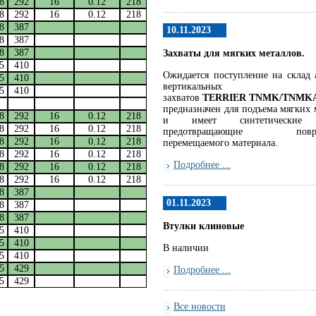
8
292
16
0.12
218
8
292
16
0.12
218
8
387
10.11.2023
8
387
8
387
Захваты для мягких металлов.
5
410
Ожидается поступление на склад 
5
410
вертикальных
5
410
захватов
TERRIER
TNMK
/
TNMKA
предназначен для подъема мягких 
8
292
16
0.12
218
и имеет синтетические 
8
292
16
0.12
218
предотвращающие повре
8
292
16
0.12
218
перемещаемого материала.
8
292
16
0.12
218
Подробнее ...
8
292
16
0.12
218
8
292
16
0.12
218
8
387
01.11.2023
8
387
8
387
Втулки клиновые
5
410
5
410
В наличии
5
410
5
429
Подробнее ...
5
429
Все новости