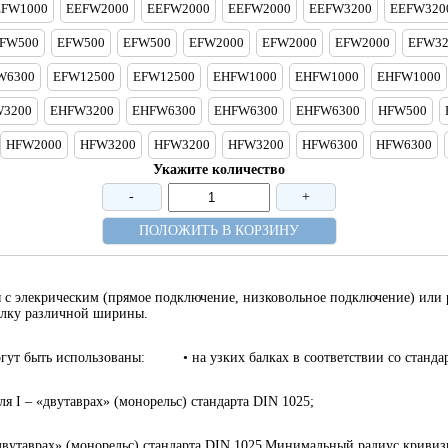
EFW1000
EEFW2000
EEFW2000
EEFW2000
EEFW3200
EEFW320
FW500
EFW500
EFW500
EFW2000
EFW2000
EFW2000
EFW32
W6300
EFW12500
EFW12500
EHFW1000
EHFW1000
EHFW1000
3200
EHFW3200
EHFW6300
EHFW6300
EHFW6300
HFW500
HFW2000
HFW3200
HFW3200
HFW3200
HFW6300
HFW6300
Укажите количество
-
+
ПОЛОЖИТЬ В КОРЗИНУ
 с элекрическим (прямое подключение, низковольное подключение) или
балку различной ширины.
гут быть использованы:
• на узких балках в соответствии со станд
я I – «двутаврах» (монорельс) стандарта DIN 1025;
двутаврах» (монорельс) стандарта DIN 1025
Минимальный радиус кривизн