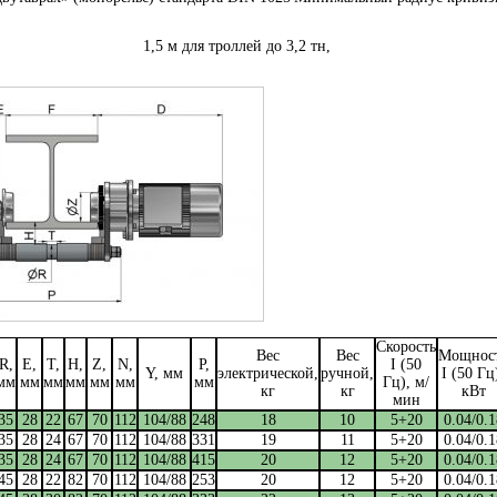
1,5 м для троллей до 3,2 тн,
Скорость
Вес
Вес
Мощнос
R,
E,
T,
H,
Z,
N,
P,
I (50
Y, мм
электрической,
ручной,
I (50 Гц
мм
мм
мм
мм
мм
мм
мм
Гц), м/
кг
кг
кВт
мин
35
28
22
67
70
112
104/88
248
18
10
5+20
0.04/0.1
35
28
24
67
70
112
104/88
331
19
11
5+20
0.04/0.1
35
28
24
67
70
112
104/88
415
20
12
5+20
0.04/0.1
45
28
22
82
70
112
104/88
253
20
12
5+20
0.04/0.1