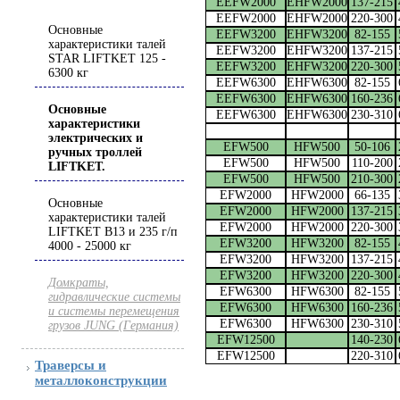
EEFW2000
EHFW2000
137-215
EEFW2000
EHFW2000
220-300
Основные
EEFW3200
EHFW3200
82-155
характеристики талей
EEFW3200
EHFW3200
137-215
STAR LIFTKET 125 -
EEFW3200
EHFW3200
220-300
6300 кг
EEFW6300
EHFW6300
82-155
EEFW6300
EHFW6300
160-236
Основные
EEFW6300
EHFW6300
230-310
характеристики
электрических и
EFW500
HFW500
50-106
ручных троллей
EFW500
HFW500
110-200
LIFTKET.
EFW500
HFW500
210-300
EFW2000
HFW2000
66-135
Основные
EFW2000
HFW2000
137-215
характеристики талей
EFW2000
HFW2000
220-300
LIFTKET B13 и 235 г/п
EFW3200
HFW3200
82-155
4000 - 25000 кг
EFW3200
HFW3200
137-215
EFW3200
HFW3200
220-300
Домкраты,
EFW6300
HFW6300
82-155
гидравлические системы
EFW6300
HFW6300
160-236
и системы перемещения
EFW6300
HFW6300
230-310
грузов JUNG (Германия)
EFW12500
140-230
EFW12500
220-310
Траверсы и
металлоконструкции