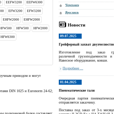
0
EEFW3200
EEFW6300
Череповец
00
EFW3200
EFW3200
Ярославль
EHFW2000
EHFW2000
Новости
HFW500
HFW500
HFW2000
09.07.2025
HFW6300
Грейферный захват двухчелюстн
Изготовление под заказ гр
различной грузоподъемности и 
Навесное оборудование, ковши.
Подробнее ...
 ручным приводом и могут
01.04.2025
Пневматические тали
артами DIN 1025 и Euronorm 24-62;
Очередная партия пневматическ
отправляется заказчику.
Поставка под заказ от 3-х месяце
ы подкрановой балки составляет: