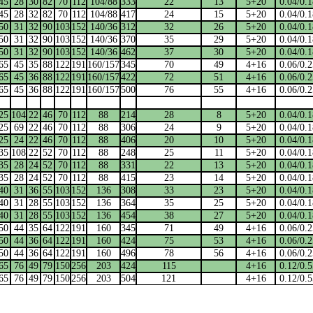
45
28
30
82
70
112
104/88
333
22
13
5+20
0.04/0.1
45
28
32
82
70
112
104/88
417
24
15
5+20
0.04/0.1
50
31
32
90
103
152
140/36
312
32
26
5+20
0.04/0.1
50
31
32
90
103
152
140/36
370
35
29
5+20
0.04/0.1
50
31
32
90
103
152
140/36
462
37
30
5+20
0.04/0.1
65
45
35
88
122
191
160/157
345
70
49
4+16
0.06/0.2
65
45
36
88
122
191
160/157
422
72
51
4+16
0.06/0.2
65
45
36
88
122
191
160/157
500
76
55
4+16
0.06/0.2
25
104
22
46
70
112
88
214
28
8
5+20
0.04/0.1
25
69
22
46
70
112
88
306
24
9
5+20
0.04/0.1
25
24
22
46
70
112
88
406
20
10
5+20
0.04/0.1
35
108
22
52
70
112
88
248
25
11
5+20
0.04/0.1
35
28
24
52
70
112
88
331
22
13
5+20
0.04/0.1
35
28
24
52
70
112
88
415
23
14
5+20
0.04/0.1
40
31
36
55
103
152
136
308
33
23
5+20
0.04/0.1
40
31
28
55
103
152
136
364
35
25
5+20
0.04/0.1
40
31
28
55
103
152
136
454
38
27
5+20
0.04/0.1
50
44
35
64
122
191
160
345
71
49
4+16
0.06/0.2
50
44
36
64
122
191
160
424
75
53
4+16
0.06/0.2
50
44
36
64
122
191
160
496
78
56
4+16
0.06/0.2
65
76
49
79
150
256
203
424
115
4+16
0.12/0.5
65
76
49
79
150
256
203
504
121
4+16
0.12/0.5