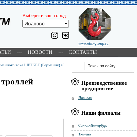
Выберите ваш город
www.etm-group.ru
АТЬИ
---
НОВОСТИ
---
КОНТАКТЫ
менного тока LIFTKET (Германия) г/
 троллей
Производственное
предприятие
Иваново
Наши филиалы
Санкт-Петербург
Тюмень