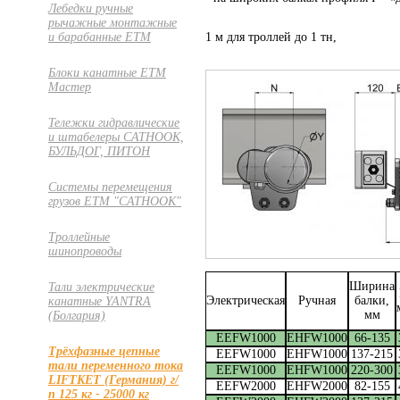
Лебедки ручные
рычажные монтажные
1 м для троллей до 1 тн,
и барабанные ETM
Блоки канатные ETM
Мастер
Тележки гидравлические
и штабелеры CATHOOK,
БУЛЬДОГ, ПИТОН
Системы перемещения
грузов ЕТМ "CATHOOK"
Троллейные
шинопроводы
Ширина
Тали электрические
Электрическая
Ручная
балки,
канатные YANTRA
мм
(Болгария)
EEFW1000
EHFW1000
66-135
Трёхфазные цепные
EEFW1000
EHFW1000
137-215
тали переменного тока
EEFW1000
EHFW1000
220-300
LIFTKET (Германия) г/
EEFW2000
EHFW2000
82-155
п 125 кг - 25000 кг