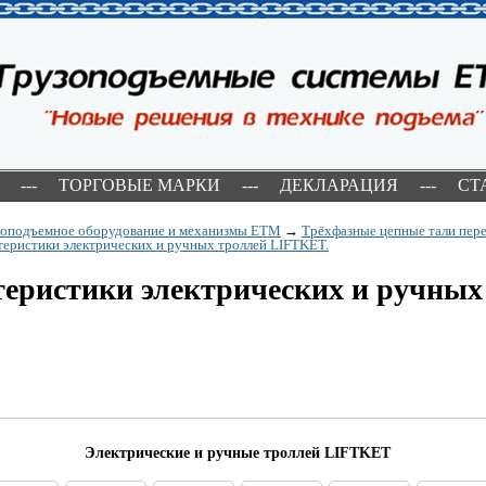
---
ТОРГОВЫЕ МАРКИ
---
ДЕКЛАРАЦИЯ
---
СТ
зоподъемное оборудование и механизмы ETM
→
Трёхфазные цепные тали пере
еристики электрических и ручных троллей LIFTKET.
еристики электрических и ручных
Электрические и ручные троллей LIFTKET