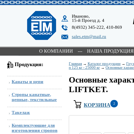
Иваново,
15-й Проезд д. 4
8(4932) 345-222, 410-869
sales.etm@mail.ru
О КОМПАНИИ
---
НАША ПРОДУКЦИЯ
Продукция:
Главная
→
Каталог продукции
→
Гру
п 125 кг - 25000 кг
→
Основные характ
Основные характ
Канаты и цепи
LIFTKET.
Стропы канатные,
цепные, текстильные
2
КОРЗИНА
Такелаж
Комплектующие для
изготовления стропов