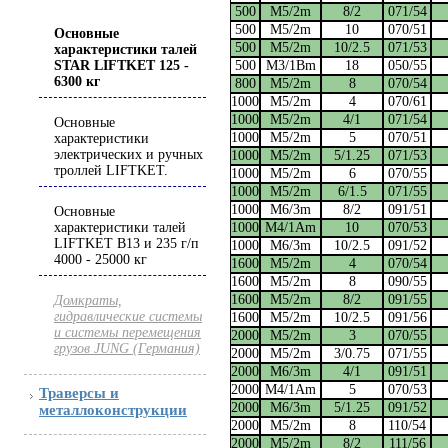
500
М5/2m
8/2
071/54
500
М5/2m
10
070/51
Основные
500
М5/2m
10/2.5
071/53
характеристики талей
500
М3/1Вm
18
050/55
STAR LIFTKET 125 -
6300 кг
800
М5/2m
8
070/54
1000
М5/2m
4
070/61
1000
М5/2m
4/1
071/54
Основные
1000
М5/2m
5
070/51
характеристики
электрических и ручных
1000
М5/2m
5/1.25
071/53
троллей LIFTKET.
1000
М5/2m
6
070/55
1000
М5/2m
6/1.5
071/55
1000
М6/3m
8/2
091/51
Основные
1000
М4/1Аm
10
070/53
характеристики талей
LIFTKET B13 и 235 г/п
1000
М6/3m
10/2.5
091/52
4000 - 25000 кг
1600
М5/2m
4
070/54
1600
М5/2m
8
090/55
1600
М5/2m
8/2
091/55
Домкраты,
гидравлические системы
1600
М5/2m
10/2.5
091/56
и системы перемещения
2000
М5/2m
3
070/55
грузов JUNG (Германия)
2000
М5/2m
3/0.75
071/55
2000
М6/3m
4/1
091/51
2000
М4/1Аm
5
070/53
Траверсы и
2000
М6/3m
5/1.25
091/52
металлоконструкции
2000
М5/2m
8
110/54
2000
М5/2m
8/2
111/56