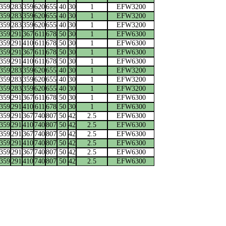
359
283
359
620
655
40
30
1
EFW3200
359
283
359
620
655
40
30
1
EFW3200
359
283
359
620
655
40
30
1
EFW3200
359
291
367
611
678
50
30
1
EFW6300
359
291
410
611
678
50
30
1
EFW6300
359
291
367
611
678
50
30
1
EFW6300
359
291
410
611
678
50
30
1
EFW6300
359
283
359
620
655
40
30
1
EFW3200
359
283
359
620
655
40
30
1
EFW3200
359
283
359
620
655
40
30
1
EFW3200
359
291
367
611
678
50
30
1
EFW6300
359
291
410
611
678
50
30
1
EFW6300
359
291
367
740
807
50
42
2.5
EFW6300
359
291
410
740
807
50
42
2.5
EFW6300
359
291
367
740
807
50
42
2.5
EFW6300
359
291
410
740
807
50
42
2.5
EFW6300
359
291
367
740
807
50
42
2.5
EFW6300
359
291
410
740
807
50
42
2.5
EFW6300