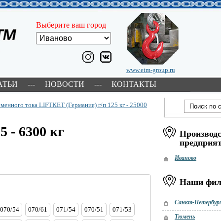
Выберите ваш город
www.etm-group.ru
АТЬИ
---
НОВОСТИ
---
КОНТАКТЫ
менного тока LIFTKET (Германия) г/п 125 кг - 25000
 - 6300 кг
Производс
предприя
Иваново
Наши фи
Санкт-Петербур
070/54
070/61
071/54
070/51
071/53
Тюмень