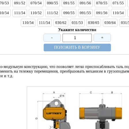
70/53
091/52
070/54
090/55
091/55
091/56
070/55
071/55
10/54
111/54
110/52
111/52
090/55
091/55
091/56
110/54
110/54
111/54
030/62
031/53
030/65
030/64
031/
Укажите количество
-
+
ПОЛОЖИТЬ В КОРЗИНУ
одульную конструкцию, что позволяет легко приспосабливать таль под
менить на тележку перемещения, преобразовать механизм в грузоподъе
и и т.д.