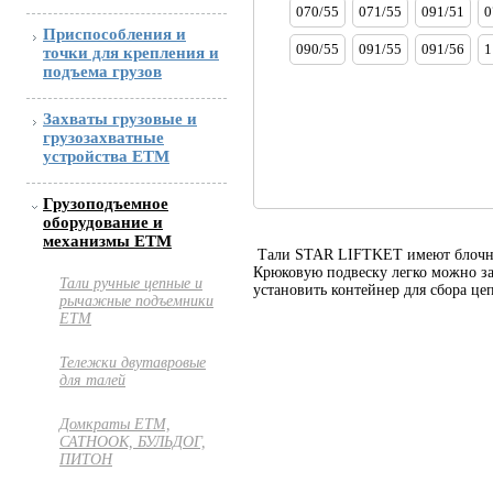
070/55
071/55
091/51
0
Приспособления и
090/55
091/55
091/56
1
точки для крепления и
подъема грузов
Захваты грузовые и
грузозахватные
устройства ETM
Грузоподъемное
оборудование и
механизмы ETM
Тали STAR LIFTKET имеют блочно-м
Крюковую подвеску легко можно за
Тали ручные цепные и
установить контейнер для сбора цеп
рычажные подъемники
ЕТМ
Тележки двутавровые
для талей
Домкраты ЕТМ,
САТНООК, БУЛЬДОГ,
ПИТОН