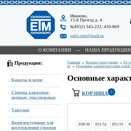
Иваново,
15-й Проезд д. 4
8(4932) 345-222, 410-869
sales.etm@mail.ru
О КОМПАНИИ
---
НАША ПРОДУКЦИЯ
Продукция:
Главная
→
Каталог продукции
→
Гру
кг
→
Основные характеристики талей 
Основные характ
Канаты и цепи
Стропы канатные,
2
КОРЗИНА
цепные, текстильные
Такелаж
Комплектующие для
030/50
051/52
051/55
0
изготовления стропов