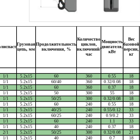
Количество
Вес
Мощность
Грузовая
Продолжительность
циклов,
базовой
лиспаст
двигателя,
цепь, мм
включения, %
включений/
версии,
кВт
час
кг
1/1
5.2х15
60
360
0.55
18
1/1
5.2х15
60/40
360
0.32/0.08
18
1/1
5.2х15
60
360
0.37
18
1/1
5.2х15
50
300
55
18
1/1
5.2х15
50/25
300
0.32/0.08
18
1/1
5.2х15
60
240
0.55
18
1/1
5.2х15
40/25
240
0.55/0.12
33
1/1
5.2х15
60/25
240
0.9/0.2
33
1/1
5.2х15
60
240
1.1
33
1/1
5.2х15
40
240
0.37
18
2/1
5.2х15
50/25
300
0.32/0.08
21
1/1
5.2х15
40
240
0.7
18