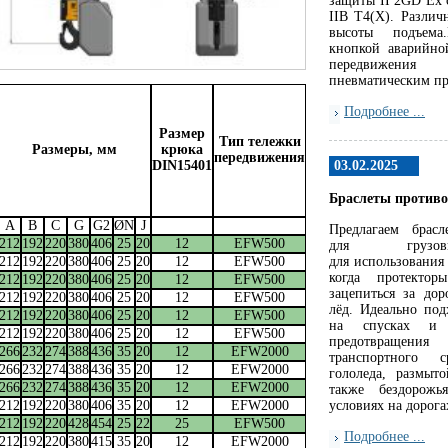
защиты II 2GD Ex c
IIB T4(X). Различ
высоты подъема
кнопкой аварийно
передвижени
пневматическим п
Подробнее ...
Размер
Тип тележки
Размеры, мм
крюка
передвижения
DIN15401
03.02.2025
Браслеты против
A
B
C
G
G2
ØN
J
Предлагаем брасл
212
192
220
380
406
25
20
12
EFW500
для грузов
212
192
220
380
406
25
20
12
EFW500
для использования
когда протекто
212
192
220
380
406
25
20
12
EFW500
зацепиться за дор
212
192
220
380
406
25
20
12
EFW500
лёд. Идеально под
212
192
220
380
406
25
20
12
EFW500
на спусках и 
212
192
220
380
406
25
20
12
EFW500
предотвращени
266
232
274
388
436
35
20
12
EFW2000
транспортного 
266
232
274
388
436
35
20
12
EFW2000
гололеда, размыт
266
232
274
388
436
35
20
12
EFW2000
также бездорож
212
192
220
380
406
35
20
12
EFW2000
условиях на дорога
212
192
220
428
454
25
22
25
EFW500
Подробнее ...
212
192
220
380
415
35
20
12
EFW2000