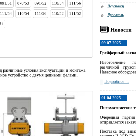
091/51
070/53
091/52
110/54
111/56
Череповец
111/54
110/54
111/56
110/52
111/52
Ярославль
51
Новости
09.07.2025
Грейферный захва
Изготовление п
различной грузо
 различные условия эксплуатации и монтажа.
Навесное оборудов
мное устройство с двумя цепными фалами,
Подробнее ...
01.04.2025
Пневматические т
Очередная партия
отправляется заказ
Поставка под зака