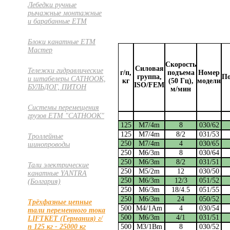
Лебедки ручные
рычажные монтажные
и барабанные ETM
Блоки канатные ETM
Мастер
Скорость
Cиловая
Тележки гидравлические
г/п,
подъема
Номер
группа,
По
и штабелеры CATHOOK,
кг
(50 Гц),
модели
ISO/FEM
БУЛЬДОГ, ПИТОН
м/мин
Системы перемещения
грузов ЕТМ "CATHOOK"
125
М7/4m
8
030/62
125
М7/4m
8/2
031/53
Троллейные
250
М7/4m
4
030/65
шинопроводы
250
М6/3m
8
030/64
250
М6/3m
8/2
031/51
Тали электрические
250
М5/2m
12
030/50
канатные YANTRA
250
М6/3m
12/3
051/52
(Болгария)
250
М6/3m
18/4.5
051/55
250
М6/3m
24
050/52
Трёхфазные цепные
500
М4/1Am
4
030/54
тали переменного тока
500
М6/3m
4/1
031/51
LIFTKET (Германия) г/
500
М3/1Bm
8
030/52
п 125 кг - 25000 кг