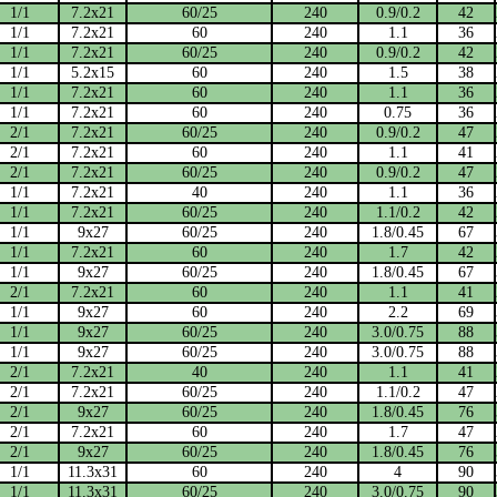
1/1
7.2х21
60/25
240
0.9/0.2
42
1/1
7.2х21
60
240
1.1
36
1/1
7.2х21
60/25
240
0.9/0.2
42
1/1
5.2х15
60
240
1.5
38
1/1
7.2х21
60
240
1.1
36
1/1
7.2х21
60
240
0.75
36
2/1
7.2х21
60/25
240
0.9/0.2
47
2/1
7.2х21
60
240
1.1
41
2/1
7.2х21
60/25
240
0.9/0.2
47
1/1
7.2х21
40
240
1.1
36
1/1
7.2х21
60/25
240
1.1/0.2
42
1/1
9х27
60/25
240
1.8/0.45
67
1/1
7.2х21
60
240
1.7
42
1/1
9х27
60/25
240
1.8/0.45
67
2/1
7.2х21
60
240
1.1
41
1/1
9х27
60
240
2.2
69
1/1
9х27
60/25
240
3.0/0.75
88
1/1
9х27
60/25
240
3.0/0.75
88
2/1
7.2х21
40
240
1.1
41
2/1
7.2х21
60/25
240
1.1/0.2
47
2/1
9х27
60/25
240
1.8/0.45
76
2/1
7.2х21
60
240
1.7
47
2/1
9х27
60/25
240
1.8/0.45
76
1/1
11.3х31
60
240
4
90
1/1
11.3х31
60/25
240
3.0/0.75
90