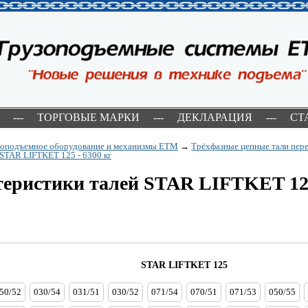
---
ТОРГОВЫЕ МАРКИ
---
ДЕКЛАРАЦИЯ
---
СТ
зоподъемное оборудование и механизмы ETM
→
Трёхфазные цепные тали пере
STAR LIFTKET 125 - 6300 кг
еристики талей STAR LIFTKET 125
STAR LIFTKET 125
50/52
030/54
031/51
030/52
071/54
070/51
071/53
050/55