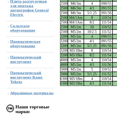
Плита разгрузочная
2500
М6/3m
4
090/55
для монтажа
2500
М6/3m
4/1
091/55
ангиографов General
2500
М6/3m
5/1.25
091/56
Electric
2500
М4/1Аm
8
110/54
2500
М4/1Аm
8/2
111/54
Складское
2500
М5/2m
10
110/52
оборудование
2500
М5/2m
10/2.5
111/52
3200
М5/2m
4
090/55
3200
М5/2m
4/1
091/55
Пневматическое
3200
М5/2m
5/1.25
091/56
оборудование
3200
М3/1Вm
8
110/54
3200
М3/1Вm
8/2
111/54
Пневматический
4000
М5/2m
4
110/54
инструмент
4000
М5/2m
4/1
111/56
5000
М5/2m
5
110/52
Пневматический
5000
М5/2m
5/1.25
111/52
инструмент Rami-
6300
М3/1Вm
4
110/54
Yokota
6300
М3/1Вm
4/1
111/54
Абразивные материалы
Наши торговые
марки: