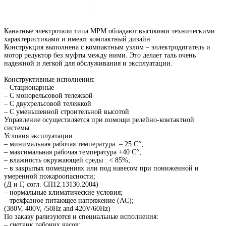
Канатные электротали типа МРМ обладают высокими техническими
характеристиками и имеют компактный дизайн.
Конструкция выполнена с компактным узлом – эллектродигатель и
мотор редуктор без муфты между ними. Это делает таль очень
надежной и легкой для обслуживания и эксплуатации.
Конструктивные исполнения:
– Стационарные
– С монорельсовой тележкой
– С двухрельсовой тележкой
– С уменьшенной строительной высотой
Управление осуществляется при помощи релейно-контактной
системы.
Условия эксплуатации:
– минимальная рабочая температура – 25 C°;
– максимальная рабочая температура +40 C°;
– влажность окружающей среды : < 85%;
– в закрытых помещениях или под навесом при пониженной и
умеренной пожароопасности;
(Д и Г, согл. СП12.13130.2004)
– нормальные климатические условия;
– трехфазное питающее напряжение (AC);
(380V, 400V, /50Hz and 420V/60Hz)
По заказу рализуются и специальные исполнения:
– счетчик рабочих часов;