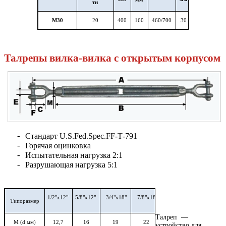
тн
М30
20
400
160
460/700
30
50
Талрепы вилка-вилка с открытым корпусом
Стандарт
U
.
S
.
Fed
.
Spec
.
FF
-
T
-791
-
Горячая оцинковка
-
Испытательная нагрузка 2:1
-
Разрушающая нагрузка 5:1
-
1/2"х12"
5/8"х12"
3/4"х18"
7/8"х18"
1-
Типоразмер
1"х24"
1/4"х24"
Талреп —
M
(
d
мм)
12
,
7
16
19
2
2
24,5
31
устройство для