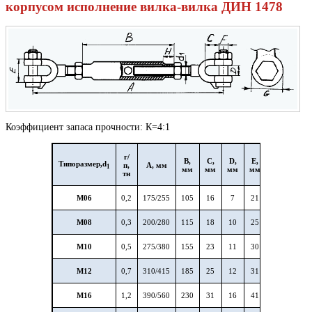
корпусом
исполнение вилка-вилка ДИН 1478
Коэффициент запаса прочности: К=4:1
г/
B
,
C
,
D
,
E
,
F
,
G
,
Типоразмер,
d
п,
A
, мм
1
мм
мм
мм
мм
мм
мм
тн
М06
0,2
175/255
105
16
7
21
6
15
М08
0,3
200/280
115
18
10
25
6
18
М10
0,5
275/380
155
23
11
30
8
20
М12
0,7
310/415
185
25
12
31
10
23
М16
1,2
390/560
230
31
16
41
12
31