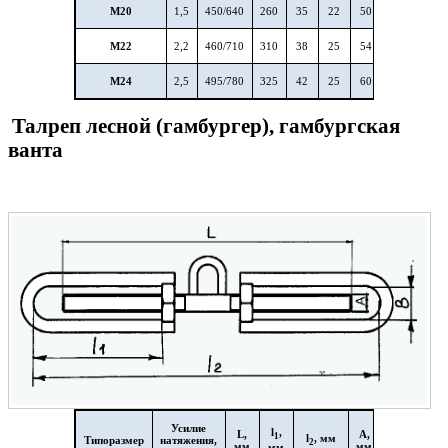
М20
1,5
450/640
260
35
22
50
16
35
М22
2,2
460/710
310
38
25
54
18
37
М24
2,5
495/780
325
42
25
60
18
40
Талреп лесной (гамбургер), гамбургская
ванта
Усилие
l
,
L
,
A
,
B
,
1
l
, мм
Типоразмер
натяжения,
2
мм
мм
мм
мм