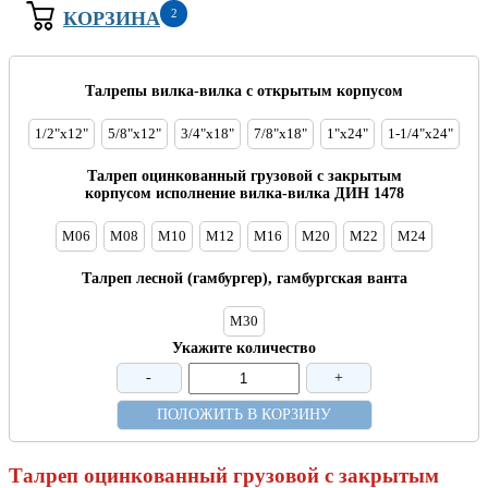
2
КОРЗИНА
Талрепы вилка-вилка с открытым корпусом
1/2"х12"
5/8"х12"
3/4"х18"
7/8"х18"
1"х24"
1-1/4"х24"
Талреп оцинкованный грузовой с закрытым
корпусом исполнение вилка-вилка ДИН 1478
М06
М08
М10
М12
М16
М20
М22
М24
Талреп лесной (гамбургер), гамбургская ванта
М30
Укажите количество
-
+
ПОЛОЖИТЬ В КОРЗИНУ
Талреп оцинкованный грузовой с закрытым