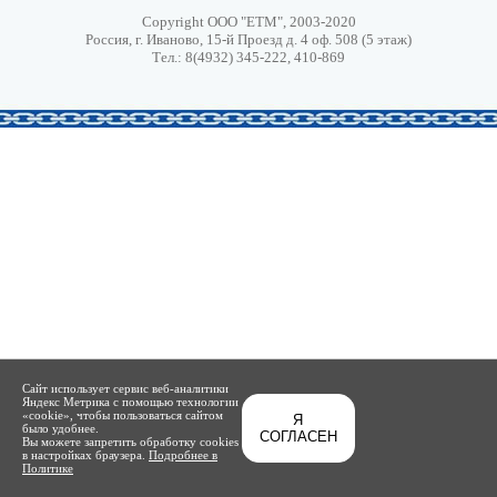
Copyright ООО "ЕТМ", 2003-2020
Россия, г. Иваново, 15-й Проезд д. 4 оф. 508 (5 этаж)
Тел.: 8(4932) 345-222, 410-869
Сайт использует сервис веб-аналитики
Яндекс Метрика с помощью технологии
«cookie», чтобы пользоваться сайтом
Я
было удобнее.
СОГЛАСЕН
Вы можете запретить обработку cookies
в настройках браузера.
Подробнее в
Политике