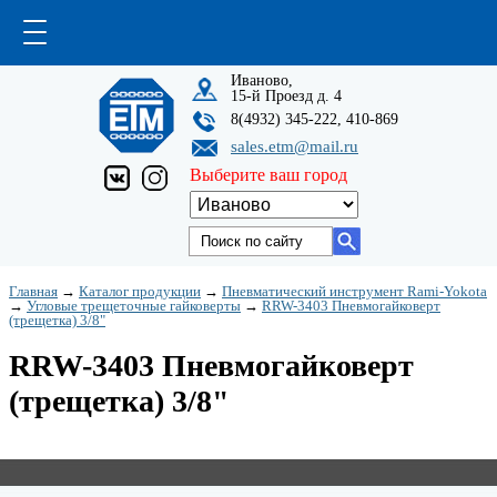
Иваново,
15-й Проезд д. 4
8(4932) 345-222, 410-869
sales.etm@mail.ru
Выберите ваш город
Главная
→
Каталог продукции
→
Пневматический инструмент Rami-Yokota
→
Угловые трещеточные гайковерты
→
RRW-3403 Пневмогайковерт
(трещетка) 3/8"
RRW-3403 Пневмогайковерт
(трещетка) 3/8"