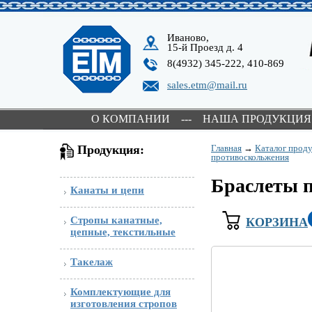
Иваново,
15-й Проезд д. 4
8(4932) 345-222, 410-869
sales.etm@mail.ru
О КОМПАНИИ
---
НАША ПРОДУКЦИЯ
Продукция:
Главная
→
Каталог прод
противоскольжения
Браслеты 
Канаты и цепи
Стропы канатные,
КОРЗИНА
цепные, текстильные
Такелаж
Комплектующие для
изготовления стропов