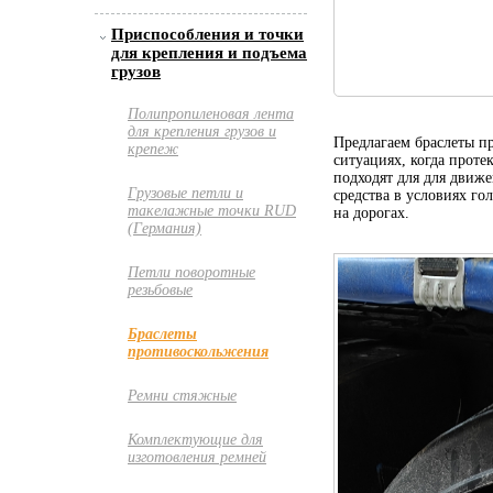
Приспособления и точки
для крепления и подъема
грузов
Полипропиленовая лента
для крепления грузов и
Предлагаем браслеты п
крепеж
ситуациях, когда проте
подходят для для движе
Грузовые петли и
средства в условиях го
такелажные точки RUD
на дорогах.
(Германия)
Петли поворотные
резьбовые
Браслеты
противоскольжения
Ремни стяжные
Комплектующие для
изготовления ремней