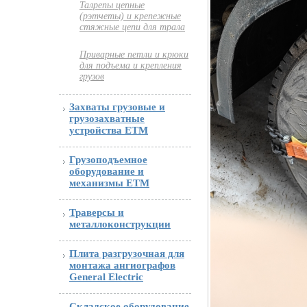
Талрепы цепные
(рэтчеты) и крепежные
стяжные цепи для трала
Приварные петли и крюки
для подъема и крепления
грузов
Захваты грузовые и
грузозахватные
устройства ETM
Грузоподъемное
оборудование и
механизмы ETM
Траверсы и
металлоконструкции
Плита разгрузочная для
монтажа ангиографов
General Electric
Складское оборудование