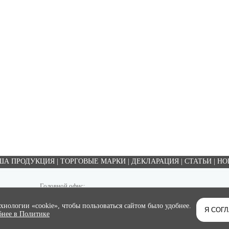
ША ПРОДУКЦИЯ
|
ТОРГОВЫЕ МАРКИ
|
ДЕКЛАРАЦИЯ
|
СТАТЬИ
|
НО
Головной офис:
Россия, г. Иваново, 15-й Проезд д. 4 оф. 508 (5 этаж)
Тел.: 8(4932) 345-222, 410-869
нологии «cookie», чтобы пользоваться сайтом было удобнее.
Я СОГ
нее в Политике