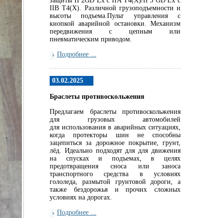
защиты II 2GD Ex c IIA T4(X)/II 3 GD Ex c
IIB T4(X). Различной грузоподъемности и
высоты подъема.Пульт управления с
кнопкой аварийной остановки. Механизм
передвижения с цепным или
пневматическим приводом.
Подробнее ...
03.02.2025
Браслеты противоскольжения
Предлагаем браслеты противоскольжения
для грузовых автомобилей
для использования в аварийных ситуациях,
когда протекторы шин не способны
зацепиться за дорожное покрытие, грунт,
лёд. Идеально подходят для для движения
на спусках и подъемах, в целях
предотвращения сноса или заноса
транспортного средства в условиях
гололеда, размытой грунтовой дороги, а
также бездорожья и прочих сложных
условиях на дорогах.
Подробнее ...