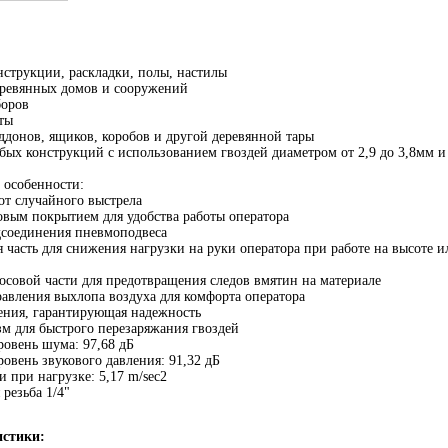
нструкции, раскладки, полы, настилы
еревянных домов и сооружений
боров
ты
ддонов, ящиков, коробов и другой деревянной тары
бых конструкций с использованием гвоздей диаметром от 2,9 до 3,8мм и
особенности:
от случайного выстрела
овым покрытием для удобства работы оператора
соединения пневмоподвеса
 часть для снижения нагрузки на руки оператора при работе на высоте и
осовой части для предотвращения следов вмятин на материале
равления выхлопа воздуха для комфорта оператора
ения, гарантирующая надежность
м для быстрого перезаряжания гвоздей
овень шума: 97,68 дБ
овень звукового давления: 91,32 дБ
 при нагрузке: 5,17 m/sec2
 резьба 1/4"
истики: