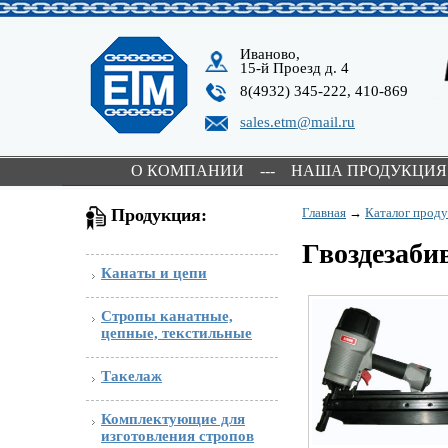
Иваново,
15-й Проезд д. 4
8(4932) 345-222, 410-869
sales.etm@mail.ru
О КОМПАНИИ
---
НАША ПРОДУКЦИЯ
Продукция:
Главная
→
Каталог прод
Гвоздезаби
Канаты и цепи
Стропы канатные,
цепные, текстильные
Такелаж
Комплектующие для
изготовления стропов