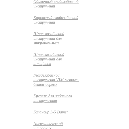
Обивочный скобозабивной
инструмент
Каркасный скобозабивной
инструмент
Шпилькозабивной
инструмент для
микрошпильки
Шпилькозабивной
инструмент для
штифтов
Гвоздезабивной
инструмент VIM металл-
бетон-дерево
Крепеж для забивного
инструмента
Балансир 3-5 Damet
Пневматический
штробник