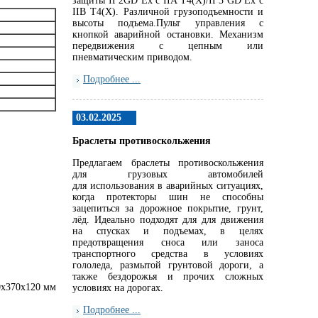
защиты II 2GD Ex c IIA T4(X)/II 3 GD Ex c
IIB T4(X). Различной грузоподъемности и
высоты подъема.Пульт управления с
кнопкой аварийной остановки. Механизм
передвижения с цепным или
пневматическим приводом.
Подробнее ...
03.02.2025
Браслеты противоскольжения
Предлагаем браслеты противоскольжения
для грузовых автомобилей
для использования в аварийных ситуациях,
когда протекторы шин не способны
зацепиться за дорожное покрытие, грунт,
лёд. Идеально подходят для для движения
на спусках и подъемах, в целях
предотвращения сноса или заноса
транспортного средства в условиях
гололеда, размытой грунтовой дороги, а
также бездорожья и прочих сложных
0х370х120 мм
условиях на дорогах.
Подробнее ...