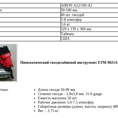
AIRON A22/100-A2
ие
50-100 мм.
60 шт. гвоздей
5-8 атмосфер
3,6 кг.
529 х 139 х 369 мм.
Тайвань
США
Пневматический гвоздезабивной инструмент ЕТМ-9021А
стики:
Длина гвоздя 50-90 мм.
Сечение гвоздя – 2,8х3,8 мм, 11-8 gauge.
Емкость магазина 50 шт.
Рабочее давление 5,0-7,5 атмосфер.
Габаритные размеры (длина, высота, ширина) 48
Вес – 3,75 кг.