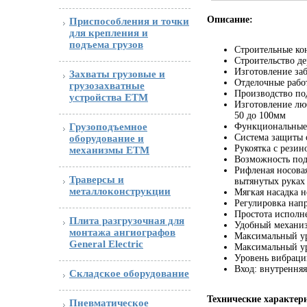
Описание:
Приспособления и точки
для крепления и
подъема грузов
Строительные ко
Строительство д
Изготовление за
Захваты грузовые и
Отделочные рабо
грузозахватные
Производство по
устройства ETM
Изготовление лю
50 до 100мм
Функциональные 
Грузоподъемное
Система защиты 
оборудование и
Рукоятка с резин
механизмы ETM
Возможность под
Рифленая носовая
Траверсы и
вытянутых руках
металлоконструкции
Мягкая насадка н
Регулировка нап
Простота исполн
Плита разгрузочная для
Удобный механиз
монтажа ангиографов
Максимальный ур
General Electric
Максимальный ур
Уровень вибрации
Вход: внутренняя
Складское оборудование
Технические характер
Пневматическое