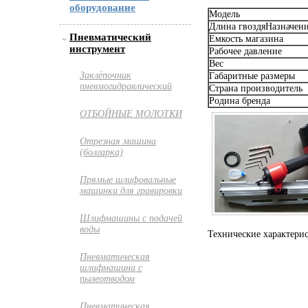
оборудование
Модель
Длина гвоздяНазначен
Пневматический
Емкость магазина
инструмент
Рабочее давление
Вес
Заклёпочник
Габаритные размеры
пневмогидравлический
Страна производитель
Родина бренда
ОТБОЙНЫЕ МОЛОТКИ
Отрезная машина
(болгарка)
Прямые шлифовальные
машинки для гравировки
Шлифмашины с подачей
воды
Технические характери
Пневматическая
шлифмашина с
пылеотводом
Пневматическая