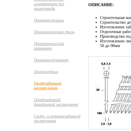
шлифмашина без
ОПИСАНИЕ:
пылеотвода
Строительные кон
Пневмоножницы
Строительство д
Изготовление заб
Отделочные рабо
Пневматическая дрель
Производство под
Изготовление лю
Пневматический
50 до 90мм
гайковерт
Пневмошуруповерт
Пневмозубило
Гвоздезабивной
инструмент
Гвоздезабивной
барабанный инструмент
Скобо- и шпилькозабивной
инструмент