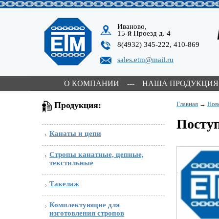
Иваново,
15-й Проезд д. 4
8(4932) 345-222, 410-869
sales.etm@mail.ru
О КОМПАНИИ
---
НАША ПРОДУКЦИЯ
Продукция:
Главная
→
Нов
Поступ
Канаты и цепи
Стропы канатные, цепные,
текстильные
Такелаж
Комплектующие для
изготовления стропов