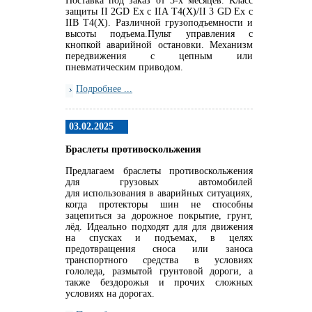
Поставка под заказ от 3-х месяцев. Класс
защиты II 2GD Ex c IIA T4(X)/II 3 GD Ex c
IIB T4(X). Различной грузоподъемности и
высоты подъема.Пульт управления с
кнопкой аварийной остановки. Механизм
передвижения с цепным или
пневматическим приводом.
Подробнее ...
03.02.2025
Браслеты противоскольжения
Предлагаем браслеты противоскольжения
для грузовых автомобилей
для использования в аварийных ситуациях,
когда протекторы шин не способны
зацепиться за дорожное покрытие, грунт,
лёд. Идеально подходят для для движения
на спусках и подъемах, в целях
предотвращения сноса или заноса
транспортного средства в условиях
гололеда, размытой грунтовой дороги, а
также бездорожья и прочих сложных
условиях на дорогах.