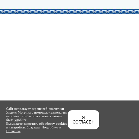
Сайт использует сервис веб-аналитики
Яндекс Метрика с помощью технологии
«cookie», чтобы пользоваться сайтом
Я
было удобнее.
СОГЛАСЕН
Вы можете запретить обработку cookies
в настройках браузера.
Подробнее в
Политике